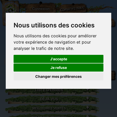
L'Arbre
Contactez-nous
Connexion
aux
100.000
Rêves
Nous utilisons des cookies
Nous utilisons des cookies pour améliorer
(vide)
votre expérience de navigation et pour
analyser le trafic de notre site.
J'accepte
Je refuse
Librairie des
Carterie
Activités
Objets déco et
imaginaires
papeterie
manuelles,
cadeaux
Changer mes préférences
originale
détente et jeux
originaux
Du côté du
blog...
LISTE D'ENVIES
DÉJÀ VUS
MEILLEURES VENTES