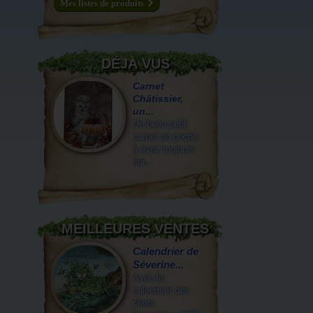
Mes listes de produits
DÉJÀ VUS
Carnet
Châtissier,
un...
Un beau petit
carnet de poche
à avoir toujours
sur...
MEILLEURES VENTES
Calendrier de
Séverine...
Avec le
calendrier des
chats