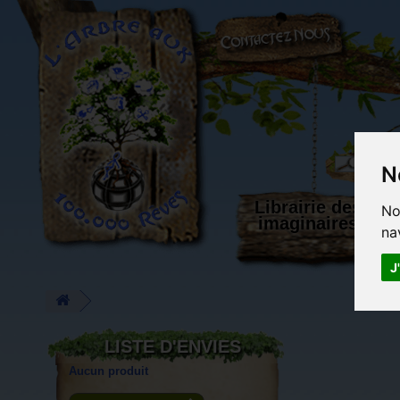
L'Arbre aux 100.000 Rêves
N
Librairie des
No
imaginaires
na
J
LISTE D'ENVIES
Aucun produit