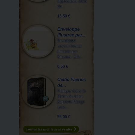
légendaires 2026
de...
13,50 €
Enveloppe
illustrée par...
Enveloppe
moyen format
illustrée par
Brucero. Elle...
0,50 €
Celtic Faeries
de...
Plongez dans la
féerie de Jean-
Baptiste Monge
avec...
55,00 €
Toutes les meilleures ventes