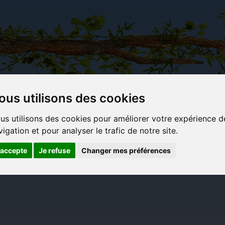
ous utilisons des cookies
Carterie
Activités
Objets déco et
Du c
us utilisons des cookies pour améliorer votre expérience d
papeterie
manuelles,
cadeaux
bl
vigation et pour analyser le trafic de notre site.
originale
détente et
originaux
jeux
'accepte
Je refuse
Changer mes préférences