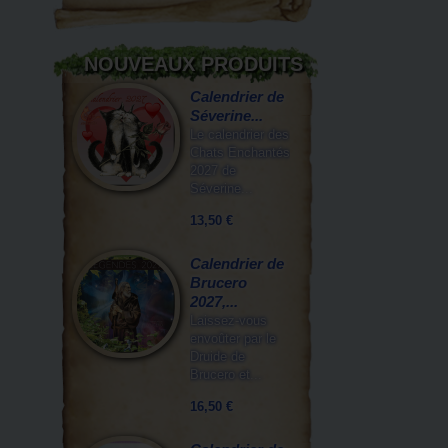
NOUVEAUX PRODUITS
Calendrier de
Séverine...
Le calendrier des
Chats Enchantés
2027 de
Séverine...
13,50 €
Calendrier de
Brucero
2027,...
Laissez-vous
envoûter par le
Druide de
Brucero et...
16,50 €