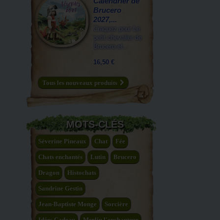
Calendrier de
Brucero
2027,...
Craquez pour Le
petit chevalier de
Brucero et...
16,50 €
Tous les nouveaux produits
MOTS-CLÉS
Séverine Pineaux
Chat
Fée
Chats enchantés
Lutin
Brucero
Dragon
Histochats
Sandrine Gestin
Jean-Baptiste Monge
Sorcière
Idées Cadeau
Merlin l'enchanteur