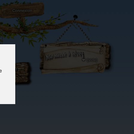
Connexion
(vide)
ôté du
e
og...