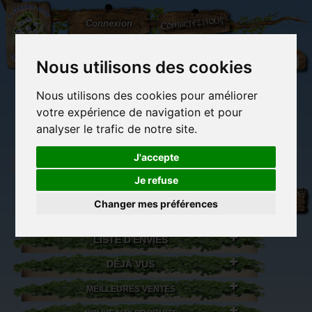
L'Arbre
Contactez-nous
Connexion
aux
100.000
Rêves
Nous utilisons des cookies
Nous utilisons des cookies pour améliorer
(vide)
votre expérience de navigation et pour
analyser le trafic de notre site.
J'accepte
Je refuse
Librairie des
Carterie
Activités
Objets déco et
imaginaires
papeterie
manuelles,
cadeaux
Changer mes préférences
originale
détente et jeux
originaux
Du côté du
blog...
LISTE D'ENVIES
DÉJÀ VUS
MEILLEURES VENTES