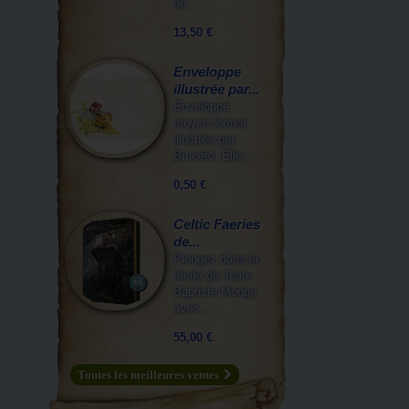
de...
13,50 €
Enveloppe
illustrée par...
Enveloppe
moyen format
illustrée par
Brucero. Elle...
0,50 €
Celtic Faeries
de...
Plongez dans la
féerie de Jean-
Baptiste Monge
avec...
55,00 €
Toutes les meilleures ventes