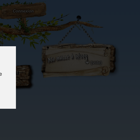
Connexion
(vide)
ôté du
e
og...