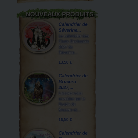
NOUVEAUX PRODUITS
Calendrier de
Séverine...
Le calendrier des
Chats Enchantés
2027 de
Séverine...
13,50 €
Calendrier de
Brucero
2027,...
Laissez-vous
envoûter par le
Druide de
Brucero et...
16,50 €
Calendrier de