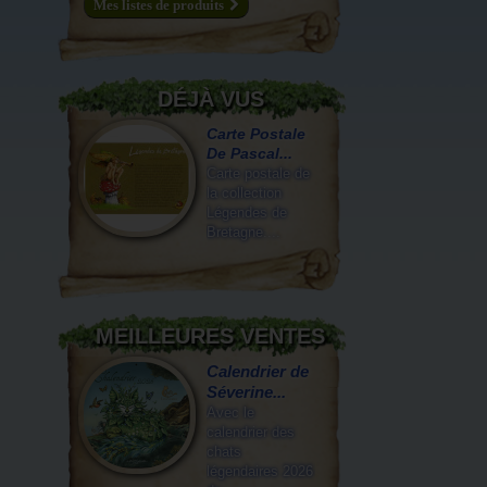
Mes listes de produits
DÉJÀ VUS
Carte Postale
De Pascal...
Carte postale de
la collection
Légendes de
Bretagne....
MEILLEURES VENTES
Calendrier de
Séverine...
Avec le
calendrier des
chats
légendaires 2026