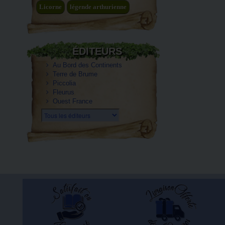
Licorne
légende arthurienne
ÉDITEURS
Au Bord des Continents
Terre de Brume
Piccolia
Fleurus
Ouest France
Tous les éditeurs