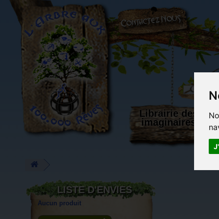
L'Arbre aux 100.000 Rêves
N
Librairie des
No
imaginaires
na
J
LISTE D'ENVIES
Aucun produit