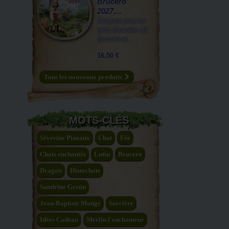
Brucero
2027,...
Craquez pour Le
petit chevalier de
Brucero et...
16,50 €
Tous les nouveaux produits
MOTS-CLÉS
Séverine Pineaux
Chat
Fée
Chats enchantés
Lutin
Brucero
Dragon
Histochats
Sandrine Gestin
Jean-Baptiste Monge
Sorcière
Idées Cadeau
Merlin l'enchanteur