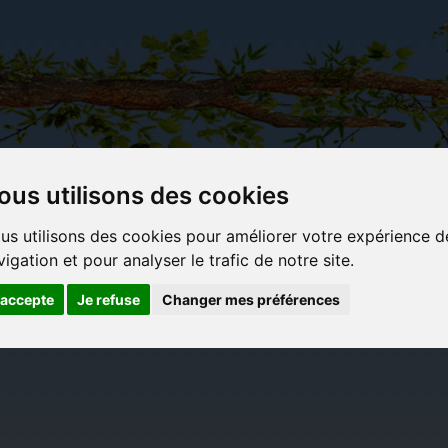
ous utilisons des cookies
Carterie
Activités
Objets déco et
Du c
us utilisons des cookies pour améliorer votre expérience d
papeterie
manuelles,
cadeaux
bl
vigation et pour analyser le trafic de notre site.
originale
détente et
originaux
jeux
'accepte
Je refuse
Changer mes préférences