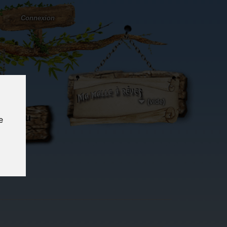
Connexion
(vide)
ôté du
e
og...