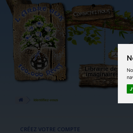
L'Arbre aux 100.000 Rêves
N
Librairie des
No
imaginaires
na
J
Identifiez-vous
CRÉEZ VOTRE COMPTE