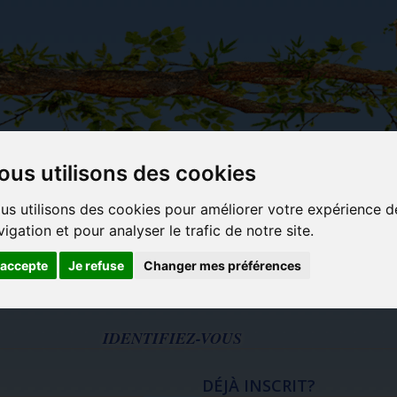
ous utilisons des cookies
Carterie
Activités
Objets déco et
Du c
us utilisons des cookies pour améliorer votre expérience d
papeterie
manuelles,
cadeaux
bl
vigation et pour analyser le trafic de notre site.
originale
détente et
originaux
jeux
'accepte
Je refuse
Changer mes préférences
IDENTIFIEZ-VOUS
DÉJÀ INSCRIT?