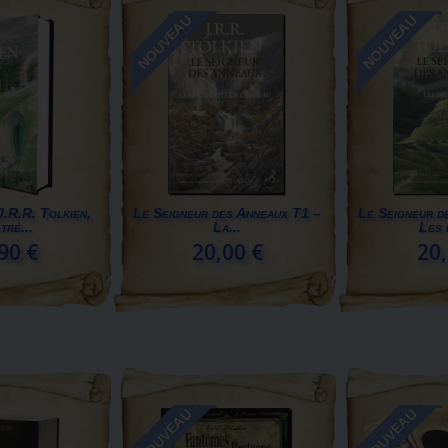
NOUVEAU
NOUVEAU
J.R.R. Tolkien,
Le Seigneur des Anneaux T1 –
Le Seigneur d
tré...
La...
Les 
90 €
20,00 €
20,
NOUVEAU
NOUVEAU