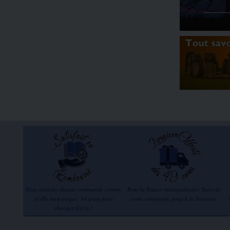
Nous traitons chaque commande comme
Pour la France métropolitaine. Suivi de
si elle était unique. 14 jours pour
votre commande jusqu'à la livraison.
changer d'avis !