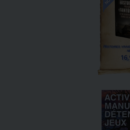
Histoires vrai
ne
16,