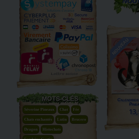
NOU
NOUVEAU
MOTS-CLÉS
Calendrier
Pinea
Séverine Pineaux
Chat
Fée
13,
Chats enchantés
Lutin
Brucero
Dragon
Histochats