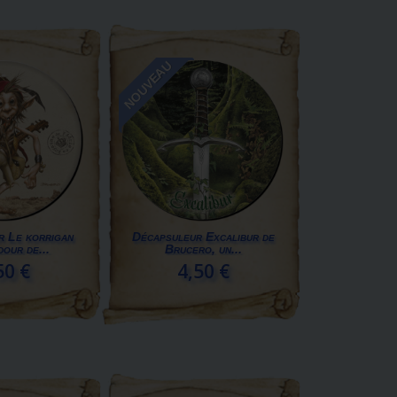
NOUVEAU
r Le korrigan
Décapsuleur Excalibur de
our de...
Brucero, un...
50 €
4,50 €