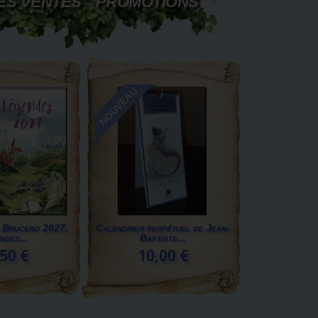
ES VENTES
PROMOTIONS
NOUVEAU
e Brucero 2027,
Calendrier perpétuel de Jean-
ndes...
Baptiste...
50 €
10,00 €