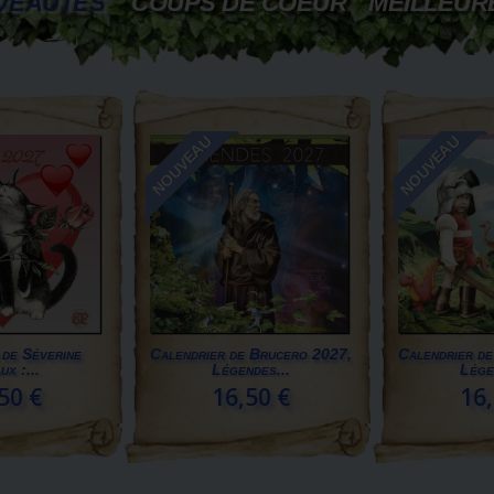
VEAUTÉS
COUPS DE COEUR
MEILLEUR
NOUVEAU
NOUVEAU
 de Séverine
Calendrier de Brucero 2027,
Calendrier d
ux :...
Légendes...
Lége
50 €
16,50 €
16,