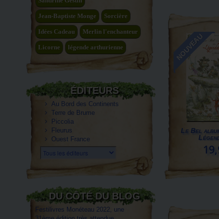
Sandrine Gestin
Jean-Baptiste Monge
Sorcière
Idées Cadeau
Merlin l'enchanteur
NOUVEAU
Licorne
légende arthurienne
ÉDITEURS
Au Bord des Continents
Terre de Brume
Piccolia
Fleurus
Le Bel album
Légend
Ouest France
19,
Tous les éditeurs
DU CÔTÉ DU BLOG
Festilivres Monéteau 2022, une
31ème édition très attendue