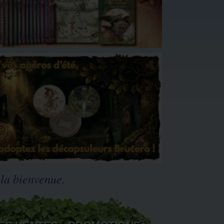
Et toujours,
disponible sur nos branches
!
Après son escapade outre Atlantique,
Jean-Baptiste Monge
fait son grand retour avec une version
enrichie de Celtic Faeries.
 la bienvenue.