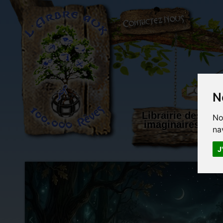
L'Arbre aux 100.000 Rêves
N
Librairie des
No
imaginaires
na
J