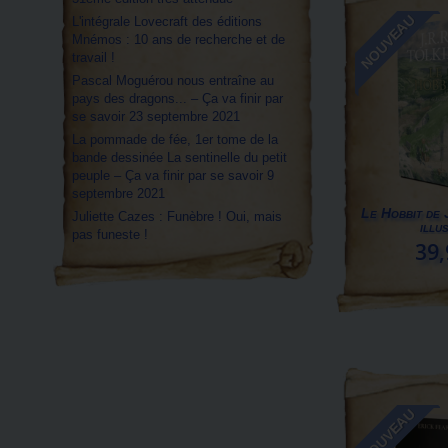
NOUVEAU
L'intégrale Lovecraft des éditions
Mnémos : 10 ans de recherche et de
travail !
Pascal Moguérou nous entraîne au
pays des dragons... – Ça va finir par
se savoir 23 septembre 2021
La pommade de fée, 1er tome de la
bande dessinée La sentinelle du petit
peuple – Ça va finir par se savoir 9
septembre 2021
Le Hobbit de 
Juliette Cazes : Funèbre ! Oui, mais
illus
pas funeste !
39,
NOUVEAU