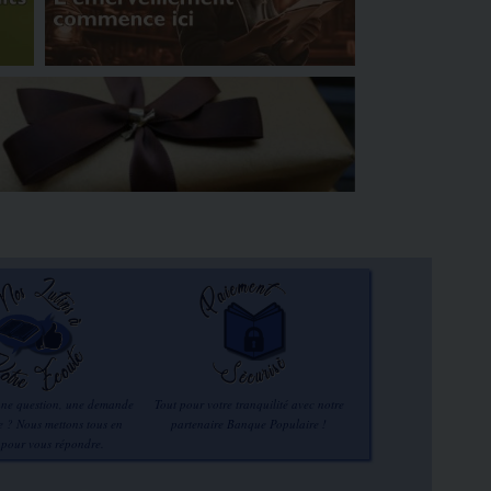
une question, une demande
Tout pour votre tranquilité avec notre
re ? Nous mettons tous en
partenaire Banque Populaire !
 pour vous répondre.