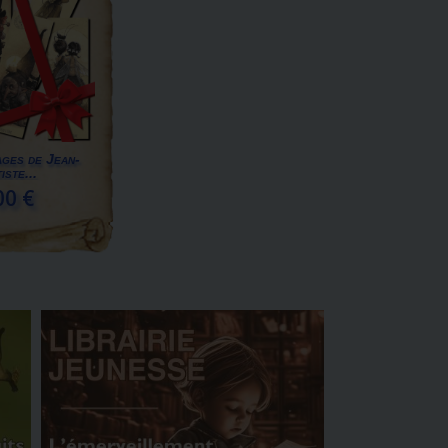
ages de Jean-
iste...
00 €