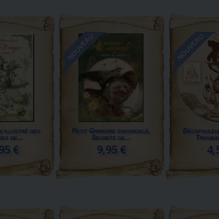
NOUVEAU
NOUVEAU
 illustré des
Petit Grimoire ensorcelé,
Décapsuleu
es de...
Secrets de...
Troubad
95 €
9,95 €
4,