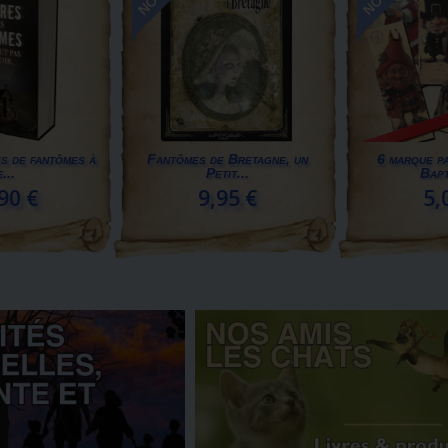
es de fantômes à
Fantômes de Bretagne, un
6 marque p
...
Petit...
Bapt
90 €
9,95 €
5,