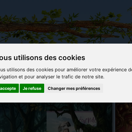
ous utilisons des cookies
Carterie
Activités
Objets déco et
Du c
us utilisons des cookies pour améliorer votre expérience d
papeterie
manuelles,
cadeaux
bl
vigation et pour analyser le trafic de notre site.
originale
détente et
originaux
jeux
'accepte
Je refuse
Changer mes préférences