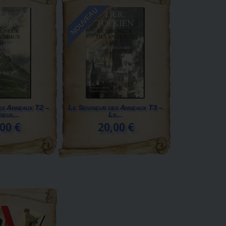
NOUVEAU
es Anneaux T2 –
Le Seigneur des Anneaux T3 –
deux...
Le...
00 €
20,00 €