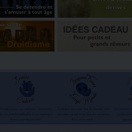
Confiez-nous vos cadeaux ! Livraison
Livraison sur votre lieu de travail, chez
Un conseil, 
de vos articles emballés et accompagné
des amis ou sur votre lieu de vacances.
particuliè
d'une carte manuscrite.
Tout est possible !
oeuvre