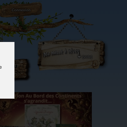
Connexion
(vide)
ôté du
e
og...