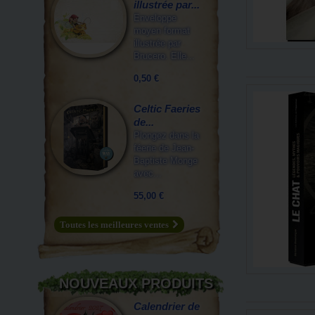
illustrée par...
Enveloppe
moyen format
illustrée par
Brucero. Elle...
0,50 €
Celtic Faeries
de...
Plongez dans la
féerie de Jean-
Baptiste Monge
avec...
55,00 €
Toutes les meilleures ventes
NOUVEAUX PRODUITS
Calendrier de