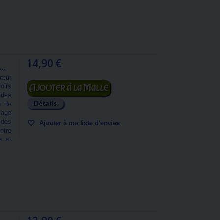
14,90 €
..
cœur
Ajouter au panier
oirs
 des
Détails
s de
yage
 des
Ajouter à ma liste d'envies
otre
s et