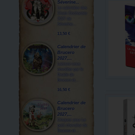
Séverine...
Le calendrier des
Chats Enchantés
2027 de
Séverine...
13,50 €
Calendrier de
Brucero
2027,...
Laissez-vous
envoûter par le
Druide de
Brucero et...
16,50 €
Calendrier de
Brucero
2027,...
Craquez pour Le
petit chevalier de
Brucero et...