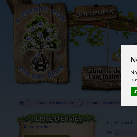
L'Arbre aux 100.000 Rêves
N
Librairie des
No
imaginaires
na
J
Librairie des imaginaires
Librairie des mythes et lége
LISTE D'ENVIES
Il y a 9 produits.
Aucun produit
Tri
--