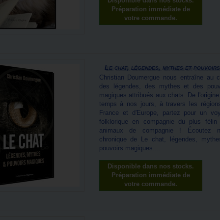
Disponible dans nos stocks.
Préparation immédiate de
votre commande.
Le chat, légendes, mythes et pouvoirs.
Christian Doumergue nous entraîne au 
des légendes, des mythes et des pouv
magiques attribués aux chats. De l'origine
temps à nos jours, à travers les région
France et d'Europe, partez pour un vo
folklorique en compagnie du plus félin
animaux de compagnie ! Écoutez n
chronique de Le chat, légendes, mythe
pouvoirs magiques....
Disponible dans nos stocks.
Préparation immédiate de
votre commande.