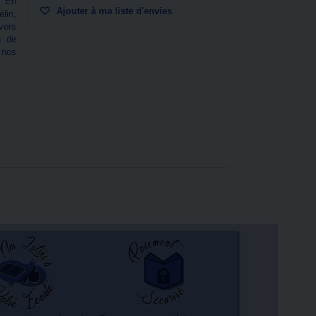
. En
Ajouter à ma liste d'envies
lin,
vers
n de
 nos