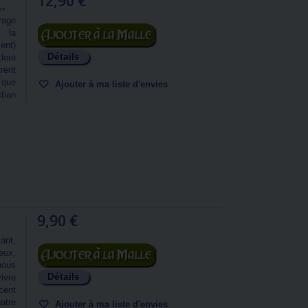
12,90 €
..
yage
Ajouter au panier
à la
ent)
Détails
lore
trent
e que
Ajouter à ma liste d'envies
tian
.
9,90 €
ant,
Ajouter au panier
eux,
nous
Détails
ivre
cent
atre
Ajouter à ma liste d'envies