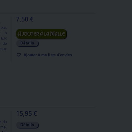
7,50 €
.
 pas
Ajouter au panier
ix a
 aux
Détails
e de
ureux
Ajouter à ma liste d'envies
15,95 €
e du
Détails
sme,