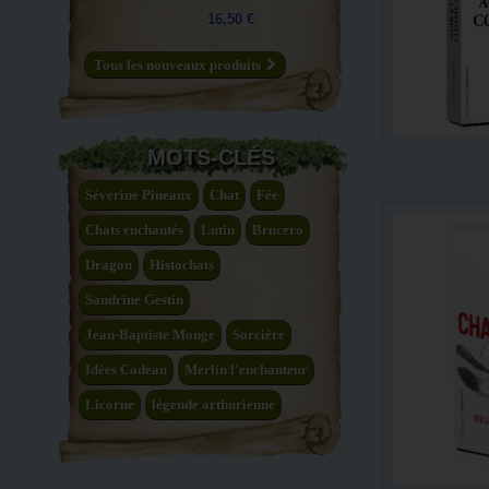
16,50 €
Tous les nouveaux produits
MOTS-CLÉS
Séverine Pineaux
Chat
Fée
Chats enchantés
Lutin
Brucero
Dragon
Histochats
Sandrine Gestin
Jean-Baptiste Monge
Sorcière
Idées Cadeau
Merlin l'enchanteur
Licorne
légende arthurienne