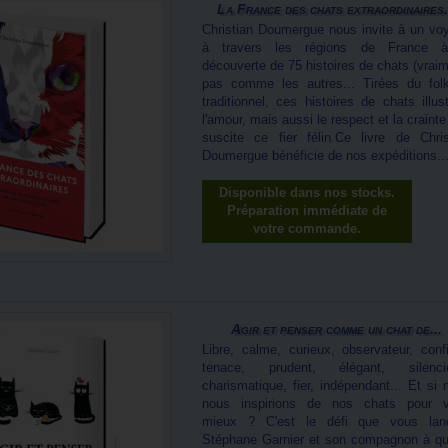
La France des chats extraordinaires.
Christian Doumergue nous invite à un vo
à travers les régions de France 
découverte de 75 histoires de chats (vraim
pas comme les autres... Tirées du folk
traditionnel, ces histoires de chats illus
l'amour, mais aussi le respect et la craint
suscite ce fier félin.Ce livre de Chris
Doumergue bénéficie de nos expéditions..
Disponible dans nos stocks.
Préparation immédiate de
votre commande.
Agir et penser comme un chat de...
Libre, calme, curieux, observateur, confi
tenace, prudent, élégant, silenci
charismatique, fier, indépendant... Et si 
nous inspirions de nos chats pour v
mieux ? C'est le défi que vous lan
Stéphane Garnier et son compagnon à qu