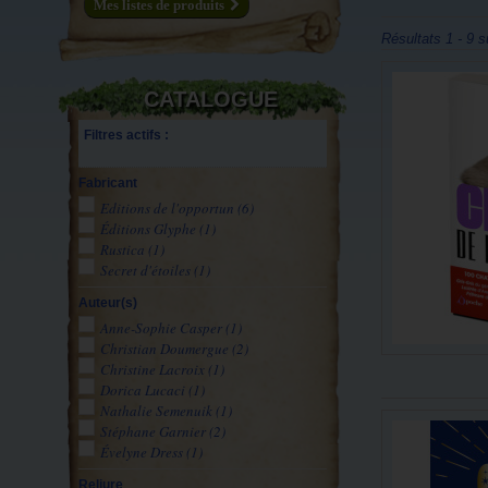
Mes listes de produits
Résultats 1 - 9 s
CATALOGUE
Filtres actifs :
Fabricant
Editions de l'opportun
(6)
Éditions Glyphe
(1)
Rustica
(1)
Secret d'étoiles
(1)
Auteur(s)
Anne-Sophie Casper
(1)
Christian Doumergue
(2)
Christine Lacroix
(1)
Dorica Lucaci
(1)
Nathalie Semenuik
(1)
Stéphane Garnier
(2)
Évelyne Dress
(1)
Reliure