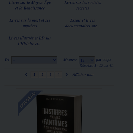
Livres sur le Moyen-Âge
Livres sur les sociétés
et la Renaissance
secrètes
Livres sur la mort et ses
Essais et livres
mystères
documentaires sur...
Livres illustrés et BD sur
l'Histoire et...
Tri
Montrer
par page
--
12
Résultats 1 - 12 sur 41.
1
2
3
4
Afficher tout
NOUVEAU