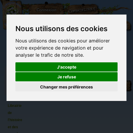
L'Arbre
Contactez-nous
Connexion
aux
100.000
Rêves
Nous utilisons des cookies
Nous utilisons des cookies pour améliorer
(vide)
votre expérience de navigation et pour
analyser le trafic de notre site.
J'accepte
Je refuse
Librairie
Librairie des
Carterie
Activités
Objets déco et
des
imaginaires
papeterie
manuelles,
cadeaux
Changer mes préférences
originale
détente et jeux
originaux
Du côté du
imaginaires
blog...
Librairie
de
l'histoire
et des