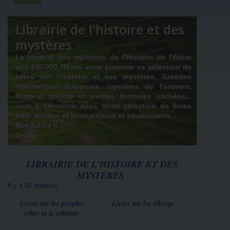
mystères
Librairie de l'histoire et des
mystères
La librairie des mystères de l'Histoire de l'Arbre
aux 100.000 Rêves vous propose sa sélection de
livres sur l'Histoire et ses mystères.
Grandes
civilisations disparues, mystères de l'univers,
Histoire secrète et petites histoires cachées...
sont à découvrir dans notre sélection de livres
pour adultes et pour enfants et adolescents.
Nos lutins li...
Détails
LIBRAIRIE DE L'HISTOIRE ET DES
MYSTÈRES
Il y a 41 produits.
Livres sur les peuples
Livres sur les vikings
celtes et le celtisme