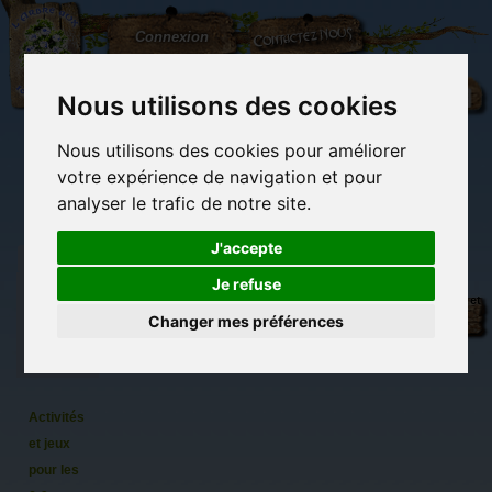
L'Arbre
Contactez-nous
Connexion
aux
100.000
Rêves
Nous utilisons des cookies
Nous utilisons des cookies pour améliorer
(vide)
votre expérience de navigation et pour
analyser le trafic de notre site.
J'accepte
Je refuse
Activités
Librairie des
Carterie
Activités
Objets déco et
manuelles,
imaginaires
papeterie
manuelles,
cadeaux
Changer mes préférences
originale
détente et jeux
originaux
Du côté du
détente et
blog...
jeux
Activités
et jeux
pour les