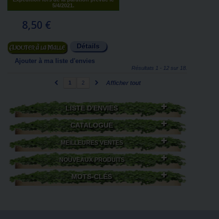
5/4/2021.
8,50 €
Détails
Ajouter au panier
Ajouter à ma liste d'envies
Résultats 1 - 12 sur 18.
1
2
Afficher tout
LISTE D'ENVIES
CATALOGUE
MEILLEURES VENTES
NOUVEAUX PRODUITS
MOTS-CLÉS