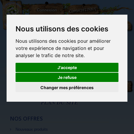
L'Arbre
Contactez-nous
Connexion
aux
100.000
Rêves
Nous utilisons des cookies
Nous utilisons des cookies pour améliorer
(vide)
votre expérience de navigation et pour
analyser le trafic de notre site.
J'accepte
Je refuse
Plan du
Librairie des
Carterie
Activités
Objets déco et
site
imaginaires
papeterie
manuelles,
cadeaux
Changer mes préférences
originale
détente et jeux
originaux
Du côté du
blog...
PLAN DU SITE
NOS OFFRES
Nouveaux produits