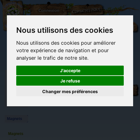
L'Arbre
Contactez-nous
Connexion
aux
100.000
Rêves
Nous utilisons des cookies
Nous utilisons des cookies pour améliorer
(vide)
votre expérience de navigation et pour
analyser le trafic de notre site.
J'accepte
Je refuse
Objets
Librairie des
Carterie
Activités
Objets déco et
déco et
imaginaires
papeterie
manuelles,
cadeaux
Changer mes préférences
originale
détente et jeux
originaux
Du côté du
cadeaux
blog...
originaux
Magnets
Magnets