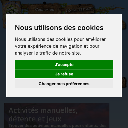
L'Arbre
Contactez-nous
Connexion
aux
100.000
Rêves
Nous utilisons des cookies
Nous utilisons des cookies pour améliorer
(vide)
votre expérience de navigation et pour
analyser le trafic de notre site.
J'accepte
Je refuse
Activités
Librairie des
Carterie
Activités
Objets déco et
manuelles,
imaginaires
papeterie
manuelles,
cadeaux
Changer mes préférences
originale
détente et jeux
originaux
Du côté du
détente
blog...
et jeux
Activités manuelles,
détente et jeux
Trouver des activités manuelles pour enfants, des