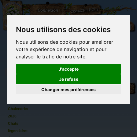
L'Arbre
Contactez-nous
Connexion
aux
100.000
Rêves
Nous utilisons des cookies
Nous utilisons des cookies pour améliorer
(vide)
votre expérience de navigation et pour
analyser le trafic de notre site.
J'accepte
Je refuse
Calendrier
Librairie des
Carterie
Activités
Objets déco et
de
imaginaires
papeterie
manuelles,
cadeaux
Changer mes préférences
originale
détente et jeux
originaux
Du côté du
Séverine
blog...
Pineaux :
Chalendrier
2026
Chats
légendaires,