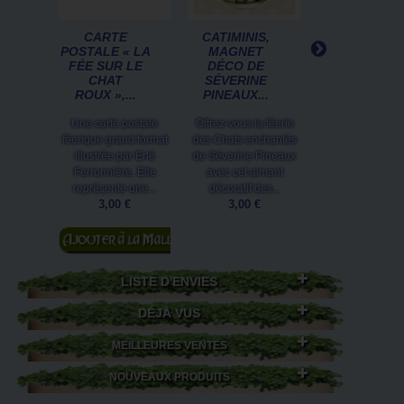
CARTE
CATIMINIS,
12 MARQUE
POSTALE « LA
MAGNET
PAGES CHAT
FÉE SUR LE
DÉCO DE
DU ZODIAQU
CHAT
SÉVERINE
DE...
ROUX »,...
PINEAUX...
Que vous aimiez
Une carte postale
Offrez-vous la féerie
livres, que vo
féerique grand format
des Chats enchantés
adoriez les chats
illustrée par Erlé
de Séverine Pineaux
vous soyez fa
Ferronnière. Elle
avec cet aimant
d'astrologie ou
représente une...
décoratif des...
25,50 €
3,00 €
3,00 €
Ajouter au
Ajouter au
panier
panier
LISTE D'ENVIES
DÉJÀ VUS
MEILLEURES VENTES
NOUVEAUX PRODUITS