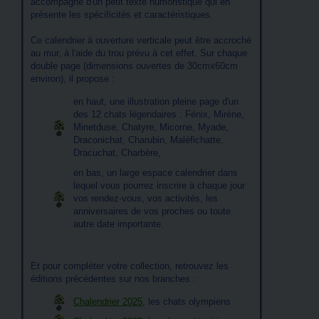
accompagné d'un petit texte humoristique qui en
présente les spécificités et caractéristiques.
Ce calendrier à ouverture verticale peut être accroché
au mur, à l'aide du trou prévu à cet effet. Sur chaque
double page (dimensions ouvertes de 30cmx60cm
environ), il propose :
en haut, une illustration pleine page d'un
des 12 chats légendaires : Fénix, Mirène,
Minetduse, Chatyre, Micorne, Myade,
Draconichat, Charubin, Maléfichatte,
Dracuchat, Charbère,
en bas, un large espace calendrier dans
lequel vous pourrez inscrire à chaque jour
vos rendez-vous, vos activités, les
anniversaires de vos proches ou toute
autre date importante.
Et pour compléter votre collection, retrouvez les
éditions précédentes sur nos branches :
Chalendrier 2025
, les chats olympiens