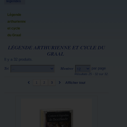
légendes
Légende
arthurienne
et cycle
du Graal
LÉGENDE ARTHURIENNE ET CYCLE DU
GRAAL
Il y a 32 produits.
Tri
Montrer
par page
--
12
Résultats 25 - 32 sur 32.
1
2
3
Afficher tout