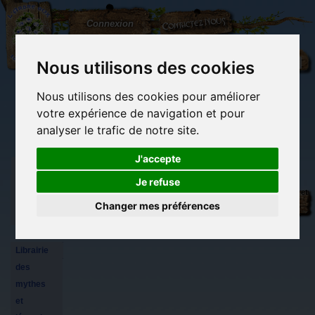
L'Arbre
Contactez-nous
Connexion
aux
100.000
Rêves
Nous utilisons des cookies
Nous utilisons des cookies pour améliorer
(vide)
votre expérience de navigation et pour
analyser le trafic de notre site.
J'accepte
Je refuse
Librairie
Librairie des
Carterie
Activités
Objets déco et
des
imaginaires
papeterie
manuelles,
cadeaux
Changer mes préférences
originale
détente et jeux
originaux
Du côté du
imaginaires
blog...
Librairie
des
mythes
et