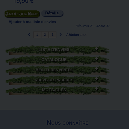
19,90 €
Détails
Ajouter au panier
Ajouter à ma liste d'envies
Résultats 25 - 32 sur 32.
1
2
3
Afficher tout
LISTE D'ENVIES
CATALOGUE
MEILLEURES VENTES
NOUVEAUX PRODUITS
MOTS-CLÉS
Nous connaître