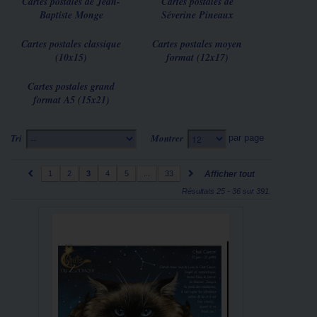
Cartes postales de Jean-
Cartes postales de
Baptiste Monge
Séverine Pineaux
Cartes postales classique
Cartes postales moyen
(10x15)
format (12x17)
Cartes postales grand
format A5 (15x21)
Tri
Montrer
par page
--
12
1
2
3
4
5
...
33
Afficher tout
Résultats 25 - 36 sur 391.