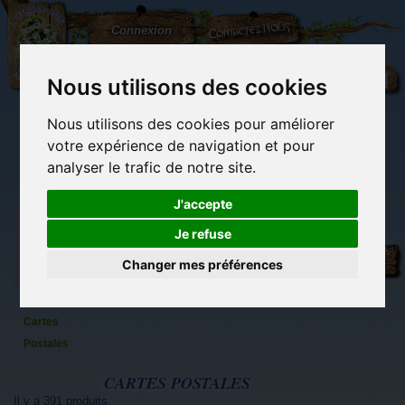
L'Arbre
Contactez-nous
Connexion
aux
100.000
Rêves
Nous utilisons des cookies
Nous utilisons des cookies pour améliorer
(vide)
votre expérience de navigation et pour
analyser le trafic de notre site.
J'accepte
Je refuse
Carterie
Librairie des
Carterie
Activités
Objets déco et
papeterie
imaginaires
papeterie
manuelles,
cadeaux
Changer mes préférences
originale
détente et jeux
originaux
Du côté du
originale
blog...
Cartes
Postales
CARTES POSTALES
Il y a 391 produits.