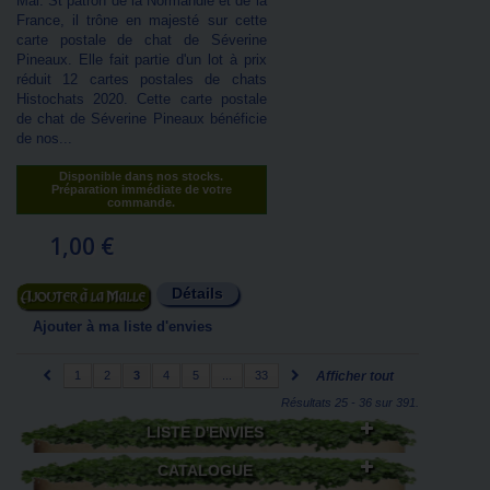
Mal. St patron de la Normandie et de la
France, il trône en majesté sur cette
carte postale de chat de Séverine
Pineaux. Elle fait partie d'un lot à prix
réduit 12 cartes postales de chats
Histochats 2020. Cette carte postale
de chat de Séverine Pineaux bénéficie
de nos...
Disponible dans nos stocks.
Préparation immédiate de votre
commande.
1,00 €
Détails
Ajouter au panier
Ajouter à ma liste d'envies
1
2
3
4
5
...
33
Afficher tout
Résultats 25 - 36 sur 391.
LISTE D'ENVIES
CATALOGUE