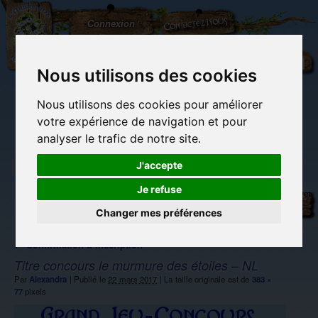
L'Arbre
Contactez-nous
Connexion
aux
100.000
Rêves
Nous utilisons des cookies
Nous utilisons des cookies pour améliorer
(vide)
votre expérience de navigation et pour
analyser le trafic de notre site.
J'accepte
Je refuse
Librairie des
Carterie
Activités
Objets déco et
imaginaires
papeterie
manuelles,
cadeaux
originale
détente et jeux
originaux
Changer mes préférences
Du côté du
blog...
←
Confirmation d’inscription
Titre concours le murmure des étoiles – NL
Par
Alexandra
|
Publié le
22 mars 2017
|
La taille originale est de
383 ×
77
pixels