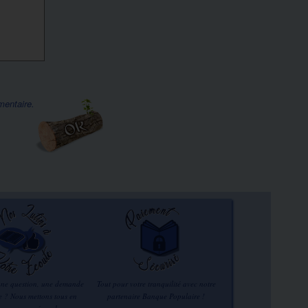
mentaire.
une question, une demande
Tout pour votre tranquilité avec notre
re ? Nous mettons tous en
partenaire Banque Populaire !