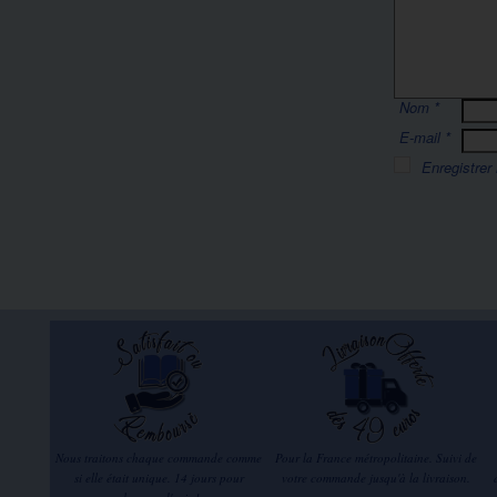
Nom
*
E-mail
*
Enregistrer
Nous traitons chaque commande comme
Pour la France métropolitaine. Suivi de
si elle était unique. 14 jours pour
votre commande jusqu'à la livraison.