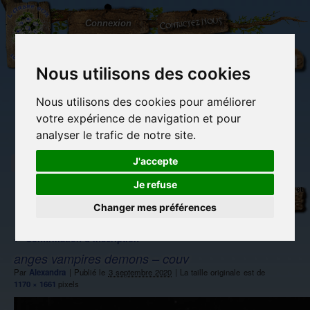
L'Arbre
Contactez-nous
Connexion
aux
100.000
Rêves
Nous utilisons des cookies
Nous utilisons des cookies pour améliorer
(vide)
votre expérience de navigation et pour
analyser le trafic de notre site.
J'accepte
Je refuse
Librairie des
Carterie
Activités
Objets déco et
imaginaires
papeterie
manuelles,
cadeaux
originale
détente et jeux
originaux
Changer mes préférences
Du côté du
blog...
←
Confirmation d’inscription
anges vampires demons – couv
Par
Alexandra
|
Publié le
3 septembre 2020
|
La taille originale est de
1170 × 1661
pixels