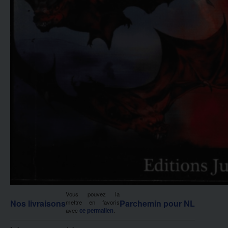
Vous pouvez la
Nos livraisons
Parchemin pour NL
mettre en favoris
avec
ce permalien
.