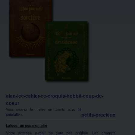
alan-lee-cahier-ce-croquis-hobbit-coup-de-
coeur
Vous pouvez la mettre en favoris avec
ce
petits-precieux
permalien
.
Laisser un commentaire
Votre adresse e-mail ne sera pas publiée.
Les champs