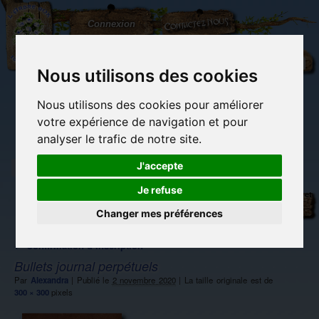
L'Arbre
Contactez-nous
Connexion
aux
100.000
Rêves
Nous utilisons des cookies
Nous utilisons des cookies pour améliorer
(vide)
votre expérience de navigation et pour
analyser le trafic de notre site.
J'accepte
Je refuse
Librairie des
Carterie
Activités
Objets déco et
imaginaires
papeterie
manuelles,
cadeaux
originale
détente et jeux
originaux
Changer mes préférences
Du côté du
blog...
←
Confirmation d’inscription
Bullets journal perpétuels
Par
Alexandra
|
Publié le
2 novembre 2020
|
La taille originale est de
300 × 300
pixels