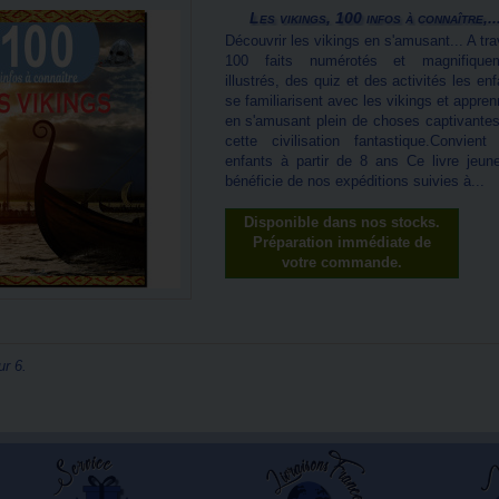
Les vikings, 100 infos à connaître,..
Découvrir les vikings en s'amusant... A tr
100 faits numérotés et magnifique
illustrés, des quiz et des activités les en
se familiarisent avec les vikings et appre
en s'amusant plein de choses captivantes
cette civilisation fantastique.Convient
enfants à partir de 8 ans Ce livre jeun
bénéficie de nos expéditions suivies à...
Disponible dans nos stocks.
Préparation immédiate de
votre commande.
ur 6.