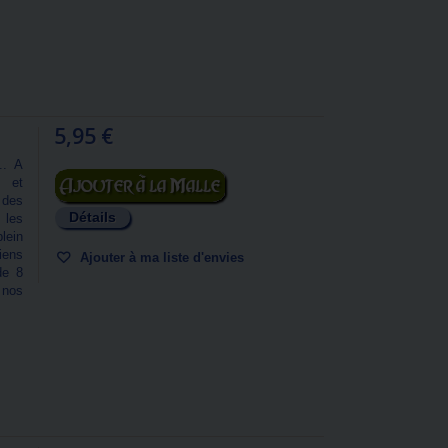
5,95 €
.. A
Ajouter au panier
 et
 des
Détails
 les
lein
iens
Ajouter à ma liste d'envies
de 8
 nos