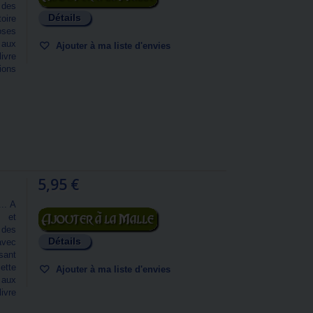
 des
Détails
toire
oses
 aux
Ajouter à ma liste d'envies
vre
ions
5,95 €
.. A
Ajouter au panier
 et
 des
Détails
avec
sant
ette
Ajouter à ma liste d'envies
 aux
vre