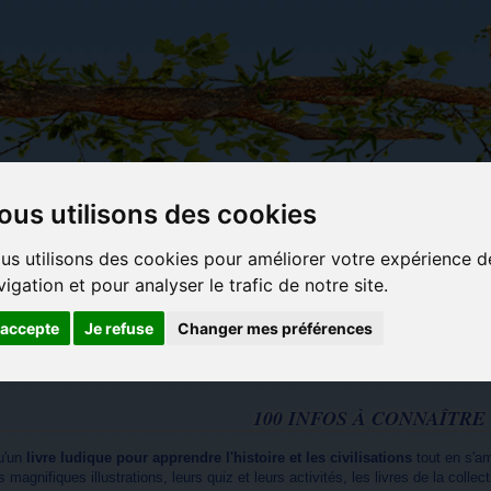
ous utilisons des cookies
Carterie
Activités
Objets déco et
Du c
us utilisons des cookies pour améliorer votre expérience d
papeterie
manuelles,
cadeaux
bl
vigation et pour analyser le trafic de notre site.
originale
détente et
originaux
jeux
'accepte
Je refuse
Changer mes préférences
100 INFOS À CONNAÎTRE
u'un
livre ludique pour apprendre l'histoire et les civilisations
tout en s'a
 magnifiques illustrations, leurs quiz et leurs activités, les livres de la collec