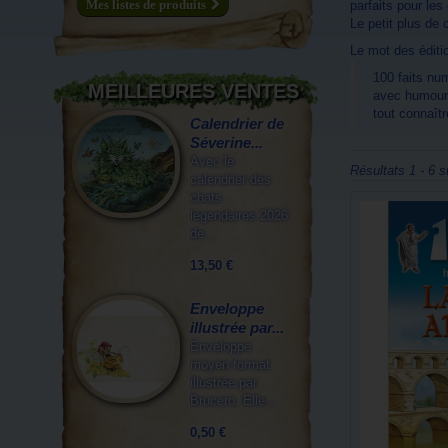
Mes listes de produits
parfaits pour les
Le petit plus de 
Le mot des éditio
100 faits nu
MEILLEURES VENTES
avec humour 
tout connaître
Calendrier de
Séverine...
Avec le
Résultats 1 - 6 s
calendrier des
chats
légendaires 2026
de...
13,50 €
Enveloppe
illustrée par...
Enveloppe
moyen format
illustrée par
Brucero. Elle...
0,50 €