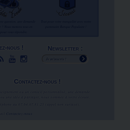
une question, une demande
Tout pour votre tranquilité avec notre
re ? Nous mettons tous en
partenaire Banque Populaire !
 pour vous répondre.
ez-nous !
Newsletter :
Contactez-nous !
seignement ou un conseil personnalisé, une demande
 ou une idée à partager, nous sommes à votre écoute.
léphone au
07.64.07.81.25
(appel non surtaxé).
mail
Contactez-nous