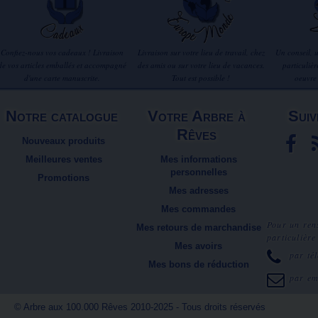
Confiez-nous vos cadeaux ! Livraison
Livraison sur votre lieu de travail, chez
Un conseil, 
de vos articles emballés et accompagné
des amis ou sur votre lieu de vacances.
particuliè
d'une carte manuscrite.
Tout est possible !
oeuvre
Notre catalogue
Votre Arbre à
Suiv
Rêves
Nouveaux produits
Meilleures ventes
Mes informations
personnelles
Promotions
Mes adresses
Mes commandes
Pour un ren
Mes retours de marchandise
particulière
Mes avoirs
par té
Mes bons de réduction
par e
© Arbre aux 100.000 Rêves 2010-2025 - Tous droits réservés