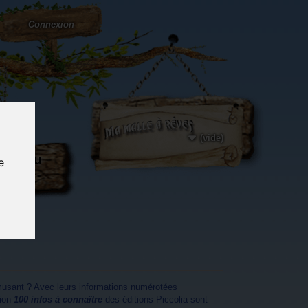
Connexion
(vide)
ôté du
e
og...
musant ? Avec leurs informations numérotées
tion
100 infos à connaître
des
éditions Piccolia
sont