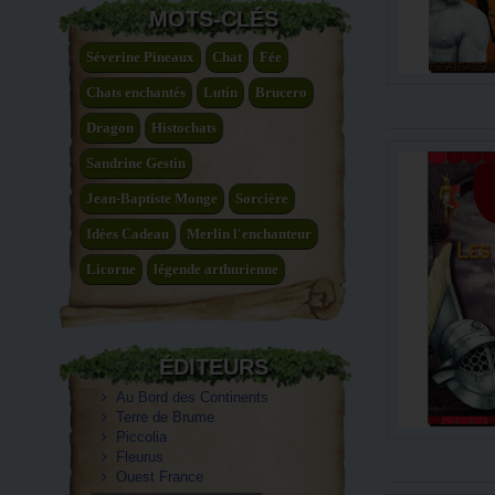
MOTS-CLÉS
Séverine Pineaux
Chat
Fée
Chats enchantés
Lutin
Brucero
Dragon
Histochats
Sandrine Gestin
Jean-Baptiste Monge
Sorcière
Idées Cadeau
Merlin l'enchanteur
Licorne
légende arthurienne
ÉDITEURS
Au Bord des Continents
Terre de Brume
Piccolia
Fleurus
Ouest France