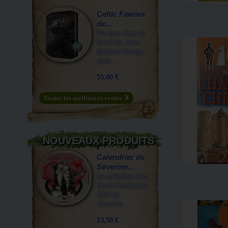
Celtic Faeries
de...
Plongez dans la
féerie de Jean-
Baptiste Monge
avec...
55,00 €
Toutes les meilleures ventes
NOUVEAUX PRODUITS
Calendrier de
Séverine...
Le calendrier des
Chats Enchantés
2027 de
Séverine...
13,50 €