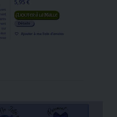
5,95 €
.
avers
Ajouter au panier
ment
fants
Détails
nnent
 sur
 aux
Ajouter à ma liste d'envies
esse