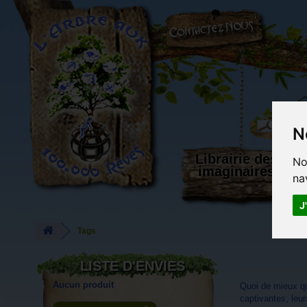
L'Arbre aux 100.000 Rêves
N
Librairie des
No
imaginaires
na
J
Tags
LISTE D'ENVIES
Aucun produit
Quoi de mieux q
captivantes, leurs