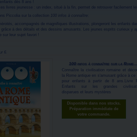
 enfants dès 8 ans !
ces livres jeunesse : un index, situé à la fin, permet de retrouver facilement 
ns Piccolia sur la collection
100 infos à connaître
:
mérotés, accompagnés de magnifiques illustrations, plongeront les enfants dan
grâce à des détails et des dessins amusants. Les jeunes esprits curieux y appr
 sur leur sujet favori !
ur 6.
100 infos à connaître sur la Rome..
Connaître la civilisation romaine et décou
la Rome antique en s'amusant grâce à ce l
pour enfants à partir de 8 ans.Livre 
Enfants sur les grandes civilisat
disparues et leurs mystères
Disponible dans nos stocks.
Préparation immédiate de
votre commande.