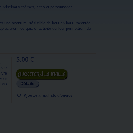
les principaux thèmes, sites et personnages.
s une aventure irrésistible de bout en bout, racontée
écieront les quiz et activité qui leur permettront de
5,00 €
.
vrir
Ajouter au panier
ivre
Pour
Détails
ions
Ajouter à ma liste d'envies