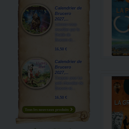
Calendrier de
Brucero
2027,...
Laissez-vous
envoûter par le
Druide de
Brucero et...
16,50 €
Calendrier de
Brucero
2027,...
Craquez pour Le
petit chevalier de
Brucero et...
16,50 €
Tous les nouveaux produits