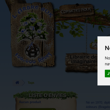
L'Arbre aux 100.000 Rêves
N
Librairie des
No
imaginaires
na
J
Tags
LISTE D'ENVIES
Aucun produit
Né en 1970, dipl
éditeurs (Bragel