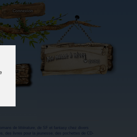
Connexion
(vide)
ôté du
e
og...
omans de littérature, de SF et fantasy chez divers
s, des livres pour la jeunesse, des pochettes de CD-