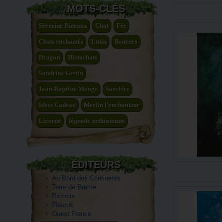
MOTS-CLÉS
Séverine Pineaux
Chat
Fée
Chats enchantés
Lutin
Brucero
Dragon
Histochats
Sandrine Gestin
Jean-Baptiste Monge
Sorcière
Idées Cadeau
Merlin l'enchanteur
Licorne
légende arthurienne
ÉDITEURS
Au Bord des Continents
Terre de Brume
Piccolia
Fleurus
Ouest France