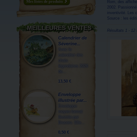
Mes listes de produits
Rom, des affiches
2002. Passionné p
inventivité. Les 
Source : les édi
MEILLEURES VENTES
Résultats 1 - 12 
Calendrier de
Séverine...
Avec le
calendrier des
chats
légendaires 2026
de...
13,50 €
Enveloppe
illustrée par...
Enveloppe
moyen format
illustrée par
Brucero. Elle...
0,50 €