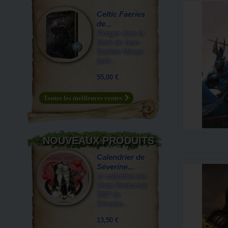
Celtic Faeries
de...
Plongez dans la
féerie de Jean-
Baptiste Monge
avec...
55,00 €
Toutes les meilleures ventes
NOUVEAUX PRODUITS
Calendrier de
Séverine...
Le calendrier des
Chats Enchantés
2027 de
Séverine...
13,50 €