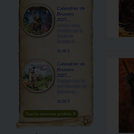
Calendrier de
Brucero
2027,...
Laissez-vous
envoûter par le
Druide de
Brucero et...
16,50 €
Calendrier de
Brucero
2027,...
Craquez pour Le
petit chevalier de
Brucero et...
16,50 €
Tous les nouveaux produits