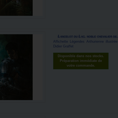
Lancelot du Lac, noble chevalier de.
Affichette Légendes Arthurienne illustrée
Didier Graffet
Disponible dans nos stocks.
Préparation immédiate de
votre commande.