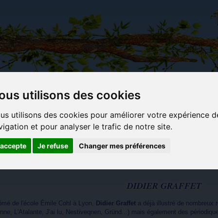
ous utilisons des cookies
Carterie
Activités
Objets déco et
Du c
us utilisons des cookies pour améliorer votre expérience d
papeterie
manuelles,
cadeaux
bl
vigation et pour analyser le trafic de notre site.
originale
détente et
originaux
jeux
'accepte
Je refuse
Changer mes préférences
DIDIER GRAFFET
ômé de l'école Émile Cohl à Lyon,
Didier Graffet
a déjà illustré de nombreux r
onne, L'Atalante,
J'ai lu
, Nestiveqnen, Gründ...) mais également des périodique