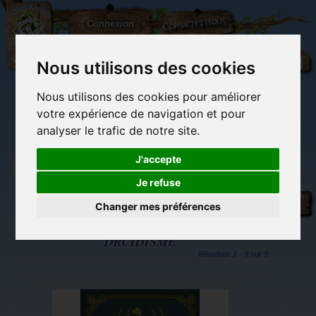
L'Arbre
Contactez-nous
Connexion
aux
100.000
Rêves
Nous utilisons des cookies
Nous utilisons des cookies pour améliorer
(vide)
votre expérience de navigation et pour
analyser le trafic de notre site.
J'accepte
Je refuse
Tags
Librairie des
Carterie
Activités
Objets déco et
imaginaires
papeterie
manuelles,
cadeaux
Changer mes préférences
originale
détente et jeux
originaux
Du côté du
blog...
DRUIDISME
Résultats 1 - 9 sur 9.