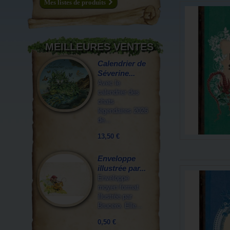
Mes listes de produits
MEILLEURES VENTES
Calendrier de
Séverine...
Avec le
calendrier des
chats
légendaires 2026
de...
13,50 €
Enveloppe
illustrée par...
Enveloppe
moyen format
illustrée par
Brucero. Elle...
0,50 €