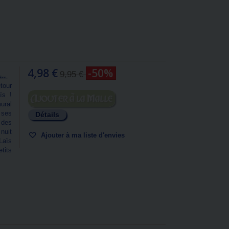
4,98 €
-50%
9,95 €
..
tour
ïs !
Ajouter au panier
ural
 ses
Détails
 des
nuit
Ajouter à ma liste d'envies
Laïs
tits