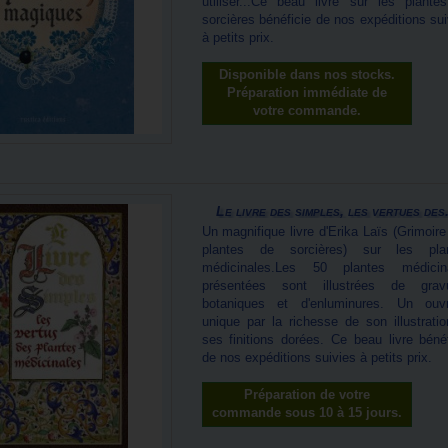
utiliser...Ce beau livre sur les plante
sorcières bénéficie de nos expéditions sui
à petits prix.
Disponible dans nos stocks.
Préparation immédiate de
votre commande.
Le livre des simples, les vertues des.
Un magnifique livre d'Erika Laïs (Grimoire
plantes de sorcières) sur les pla
médicinales.Les 50 plantes médicin
présentées sont illustrées de grav
botaniques et d'enluminures. Un ouv
unique par la richesse de son illustratio
ses finitions dorées. Ce beau livre bénéf
de nos expéditions suivies à petits prix.
Préparation de votre
commande sous 10 à 15 jours.