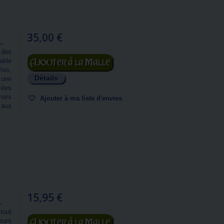
35,00 €
.
 des
Ajouter au panier
able
fois,
Détails
 une
tées
oirs
Ajouter à ma liste d'envies
 aux
15,95 €
.
tout
Ajouter au panier
eurs