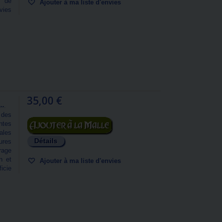
s de
Ajouter à ma liste d'envies
vies
35,00 €
..
 des
Ajouter au panier
ntes
ales
Détails
ures
rage
n et
Ajouter à ma liste d'envies
icie