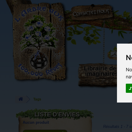
L'Arbre aux 100.000 Rêves
N
Librairie des
No
imaginaires
na
J
Tags
LISTE D'ENVIES
Aucun produit
Résultats 1 - 7 s