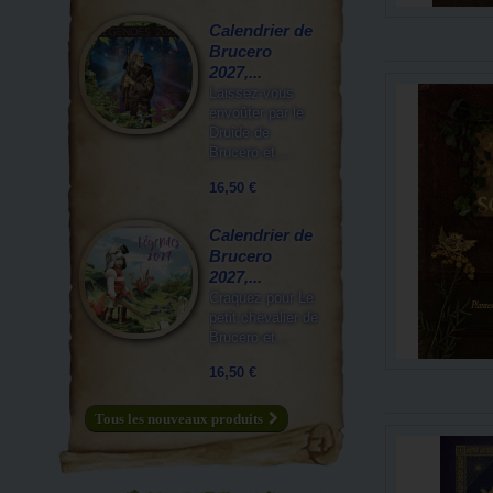
Calendrier de
Brucero
2027,...
Laissez-vous
envoûter par le
Druide de
Brucero et...
16,50 €
Calendrier de
Brucero
2027,...
Craquez pour Le
petit chevalier de
Brucero et...
16,50 €
Tous les nouveaux produits