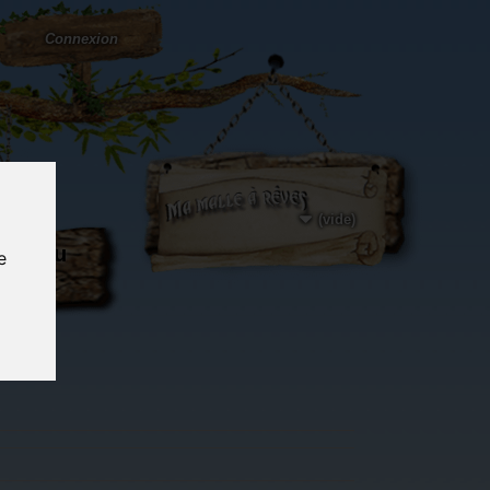
Connexion
(vide)
ôté du
e
og...