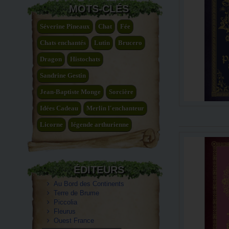
MOTS-CLÉS
Séverine Pineaux
Chat
Fée
Chats enchantés
Lutin
Brucero
Dragon
Histochats
Sandrine Gestin
Jean-Baptiste Monge
Sorcière
Idées Cadeau
Merlin l'enchanteur
Licorne
légende arthurienne
ÉDITEURS
Au Bord des Continents
Terre de Brume
Piccolia
Fleurus
Ouest France