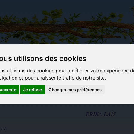
ous utilisons des cookies
Carterie
Activités
Objets déco et
Du c
us utilisons des cookies pour améliorer votre expérience d
papeterie
manuelles,
cadeaux
bl
vigation et pour analyser le trafic de notre site.
originale
détente et
originaux
jeux
'accepte
Je refuse
Changer mes préférences
ERIKA LAÏS
ur 7.