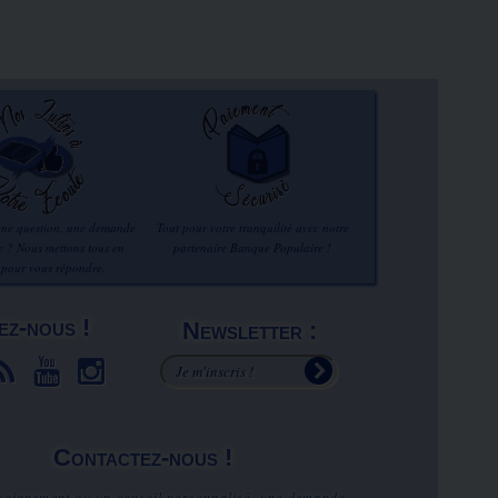
une question, une demande
Tout pour votre tranquilité avec notre
re ? Nous mettons tous en
partenaire Banque Populaire !
 pour vous répondre.
ez-nous !
Newsletter :
Contactez-nous !
seignement ou un conseil personnalisé, une demande