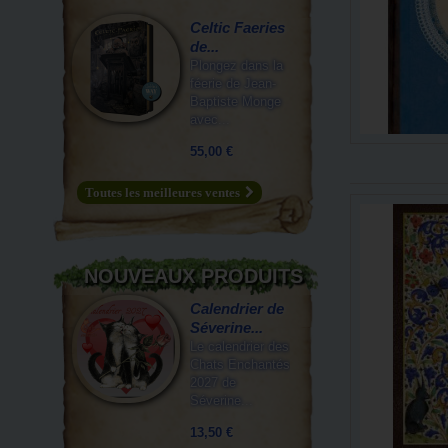
Celtic Faeries
de...
Plongez dans la
féerie de Jean-
Baptiste Monge
avec...
55,00 €
Toutes les meilleures ventes
NOUVEAUX PRODUITS
Calendrier de
Séverine...
Le calendrier des
Chats Enchantés
2027 de
Séverine...
13,50 €