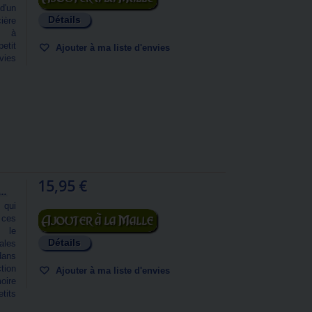
 d'un
Détails
ière
re à
etit
Ajouter à ma liste d'envies
vies
15,95 €
..
 qui
Ajouter au panier
 ces
s le
Détails
ales
dans
tion
Ajouter à ma liste d'envies
oire
tits