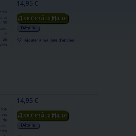
14,95 €
.
ttes
Ajouter au panier
s et
e 35
Détails
ues,
n et
s de
Ajouter à ma liste d'envies
vies
14,95 €
ions
Ajouter au panier
vous
s de
Détails
ues,
r les