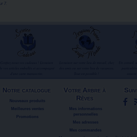
ur 7.
Confiez-nous vos cadeaux ! Livraison
Livraison sur votre lieu de travail, chez
Un conseil, 
de vos articles emballés et accompagné
des amis ou sur votre lieu de vacances.
particuliè
d'une carte manuscrite.
Tout est possible !
oeuvre
Notre catalogue
Votre Arbre à
Suiv
Rêves
Nouveaux produits
Meilleures ventes
Mes informations
personnelles
Promotions
Mes adresses
Mes commandes
Pour un ren