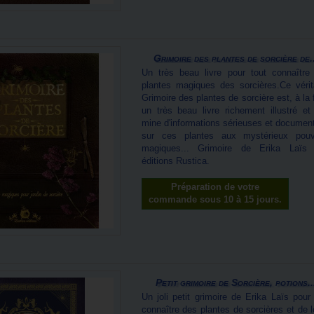
Grimoire des plantes de sorcière de..
Un très beau livre pour tout connaître
plantes magiques des sorcières.Ce vérit
Grimoire des plantes de sorcière est, à la 
un très beau livre richement illustré et
mine d'informations sérieuses et documen
sur ces plantes aux mystérieux pouv
magiques... Grimoire de Erika Laïs
éditions Rustica.
Préparation de votre
commande sous 10 à 15 jours.
Petit grimoire de Sorcière, potions..
Un joli petit grimoire de Erika Laïs pour 
connaître des plantes de sorcières et de l