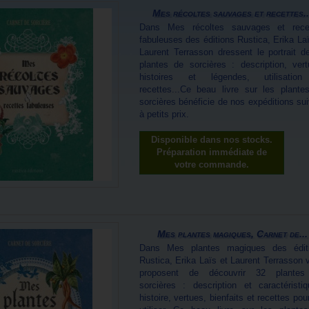
Mes récoltes sauvages et recettes..
Dans Mes récoltes sauvages et rece
fabuleuses des éditions Rustica, Erika Laï
Laurent Terrasson dressent le portrait d
plantes de sorcières : description, vert
histoires et légendes, utilisatio
recettes...Ce beau livre sur les plante
sorcières bénéficie de nos expéditions sui
à petits prix.
Disponible dans nos stocks.
Préparation immédiate de
votre commande.
Mes plantes magiques, Carnet de...
Dans Mes plantes magiques des édit
Rustica, Erika Laïs et Laurent Terrasson 
proposent de découvrir 32 plante
sorcières : description et caractéristiq
histoire, vertues, bienfaits et recettes pou