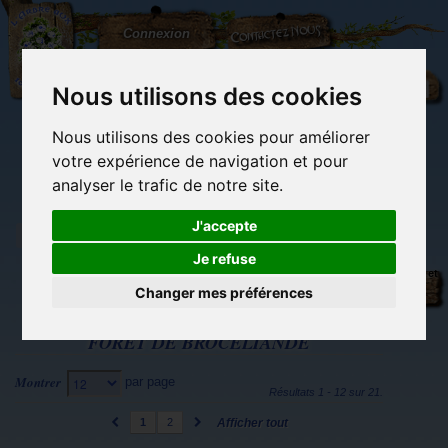
L'Arbre
Contactez-nous
Connexion
aux
100.000
Rêves
Nous utilisons des cookies
Nous utilisons des cookies pour améliorer
(vide)
votre expérience de navigation et pour
analyser le trafic de notre site.
J'accepte
Je refuse
Tags
Librairie des
Carterie
Activités
Objets déco et
imaginaires
papeterie
manuelles,
cadeaux
Changer mes préférences
originale
détente et jeux
originaux
Du côté du
blog...
FORÊT DE BROCÉLIANDE
Montrer
par page
12
Résultats 1 - 12 sur 21.
1
2
Afficher tout