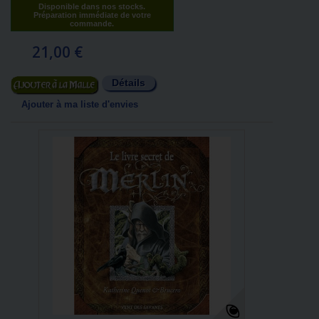
Disponible dans nos stocks.
Préparation immédiate de votre
commande.
21,00 €
Détails
Ajouter au panier
Ajouter à ma liste d'envies