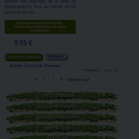
autours des légendes de la forêt de
Brocéliande.Ce livre au format poche
bénéficie de nos...
Disponible dans nos stocks.
Préparation immédiate de votre
commande.
9,95 €
Détails
Ajouter au panier
Ajouter à ma liste d'envies
Résultats 1 - 12 sur 21.
1
2
Afficher tout
LISTE D'ENVIES
MEILLEURES VENTES
NOUVEAUX PRODUITS
MOTS-CLÉS