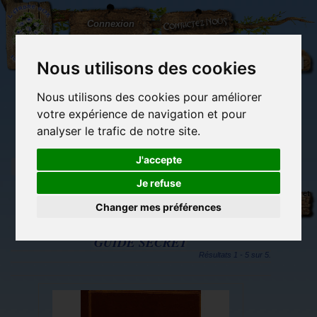
L'Arbre
Contactez-nous
Connexion
aux
100.000
Rêves
Nous utilisons des cookies
Nous utilisons des cookies pour améliorer
(vide)
votre expérience de navigation et pour
analyser le trafic de notre site.
J'accepte
Je refuse
Tags
Librairie des
Carterie
Activités
Objets déco et
imaginaires
papeterie
manuelles,
cadeaux
Changer mes préférences
originale
détente et jeux
originaux
Du côté du
blog...
GUIDE SECRET
Résultats 1 - 5 sur 5.