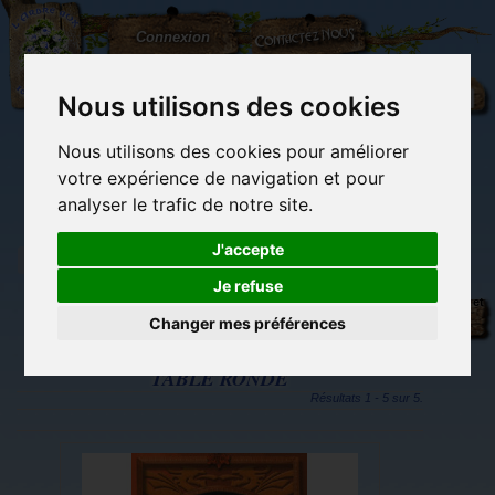
L'Arbre
Contactez-nous
Connexion
aux
100.000
Rêves
Nous utilisons des cookies
Nous utilisons des cookies pour améliorer
(vide)
votre expérience de navigation et pour
analyser le trafic de notre site.
J'accepte
Je refuse
Tags
Librairie des
Carterie
Activités
Objets déco et
imaginaires
papeterie
manuelles,
cadeaux
Changer mes préférences
originale
détente et jeux
originaux
Du côté du
blog...
TABLE RONDE
Résultats 1 - 5 sur 5.