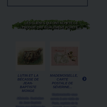
LES CLIENTS QUI ONT ACHETÉ CE
PRODUIT ONT ÉGALEMENT ACHETÉ...
LUTIN ET LA
MADEMOISELLE,
MAÎTRE YAN
BÉCASSE DE
CARTE
DE PASCAL
JEAN-
POSTALE DE
MOGUÉROU
BAPTISTE
SÉVERINE...
MONGE
Figurine. Illustrat
Mademoiselle vous
Pascal Moguéro
Affichette. Illustration
convie à une visite de
éditions Au Bor
de Jean-Baptiste
Paris, capitale de la
Continents