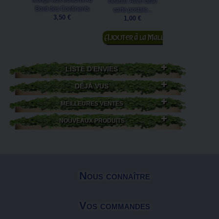
Monge aux éditions Au
beauté. Avec cette
7,50 €
Bord des Continents
carte postale...
Ajouter au
3,50 €
1,00 €
panier
Ajouter au
panier
LISTE D'ENVIES
DÉJÀ VUS
MEILLEURES VENTES
NOUVEAUX PRODUITS
Nous connaître
Vos commandes