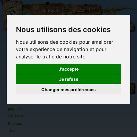
L'Arbre
Contactez-nous
Connexion
aux
100.000
Rêves
Nous utilisons des cookies
Nous utilisons des cookies pour améliorer
(vide)
votre expérience de navigation et pour
analyser le trafic de notre site.
J'accepte
Je refuse
Roméo
Librairie des
Carterie
Activités
Objets déco et
et
imaginaires
papeterie
manuelles,
cadeaux
Changer mes préférences
originale
détente et jeux
originaux
Du côté du
Minette,
blog...
Marque
page de
Séverine
Pineaux
- Les