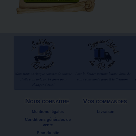
Nous traitons chaque commande comme
Pour la France métropolitaine. Suivi de
si elle était unique. 14 jours pour
votre commande jusqu'à la livraison.
changer d'avis !
Nous connaître
Vos commandes
Mentions légales
Livraison
Conditions générales de
vente
Plan du site