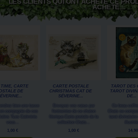
LES CLIENTS QUI ONT ACHETÉ CE PRO
ACHETÉ...
 TIME, CARTE
CARTE POSTALE
TAROT DES 
OSTALE DE
CHRISTMAS CAT DE
TAROT DIVIN
ÉVERINE...
SÉVERINE...
DE...
endrez bien une tasse
Envoyez vos vœux par
Ce beau coffre
 en compagnie de ces
l'entremise de ce chaton
Chats se compos
lutins ?Les Catiminis
féerique.Carte postale de la
tarot divinatoir
vous...
collection Chats...
illustré
1,00 €
1,00 €
14,90