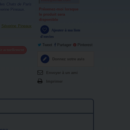
 des
Chats de Paris
Prévenez-moi lorsque
verine Pineaux.
le produit sera
disponible
e
Séverine Pineaux
Ajouter à ma liste
d'envies
Tweet
Partager
Pinterest
ble actuellement
Donnez votre avis
Envoyer à un ami
Imprimer
neaux