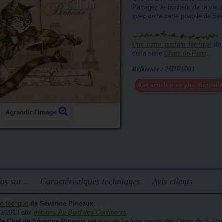
Partagez le bonheur de la vie
avec cette carte postale de Sé
Une carte postale féerique
d
de la série
Chats de Paris
.
Référence :
24PR1091
Cet article n'est plus disponi
Agrandir l'image
os sur...
Caractéristiques techniques
Avis clients
e féerique
de Séverine Pineaux
.
5/3/2013 aux
éditions
Au Bord des Continents
.
de Chat de Séverine Pineaux
est issu de
Le livre secret des Chats de S. Pi