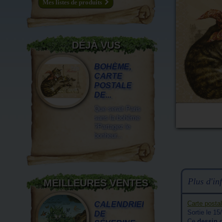
Mes listes de produits
DÉJÀ VUS
BOHÈME,
CARTE
POSTALE
DE...
Que serait Paris
sans la bohême
?Partagez le
bonheur...
Plus d'inf
MEILLEURES VENTES
Carte postal
CALENDRIER
Sortie le 1
DE
Ce
dessin 