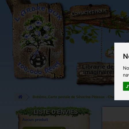
L'Arbre aux 100.000 Rêves
N
Librairie des
No
imaginaires
na
J
Bohème, Carte postale de Séverine Pineaux - Chats de Par
LISTE D'ENVIES
Aucun produit