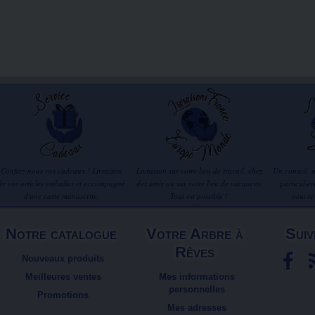
Confiez-nous vos cadeaux ! Livraison
Livraison sur votre lieu de travail, chez
Un conseil, 
de vos articles emballés et accompagné
des amis ou sur votre lieu de vacances.
particuliè
d'une carte manuscrite.
Tout est possible !
oeuvre
Notre catalogue
Votre Arbre à
Suiv
Rêves
Nouveaux produits
Meilleures ventes
Mes informations
personnelles
Promotions
Mes adresses