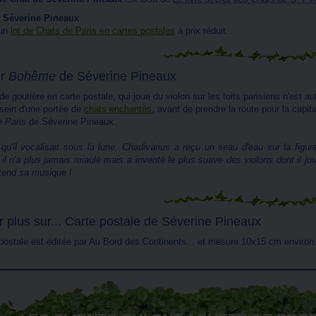
 Séverine Pineaux
'un
lot de Chats de Paris en cartes postales
à prix réduit.
ir
Bohême
de Séverine Pineaux
de goutière en carte postale, qui joue du violon sur les toits parisiens n'est a
 sein d'une portée de
chats enchantés
, avant de prendre la route pour la capit
e Paris
de Séverine Pineaux.
 qu'il vocalisait sous la lune, Chadivarius a reçu un seau d'eau sur la fig
 il n'a plus jamais miaulé mais a inventé le plus suave des violons dont il 
tend sa musique !
r plus sur... Carte postale de Séverine Pineaux
 postale est éditée par Au Bord des Continents... et mesure 10x15 cm environ