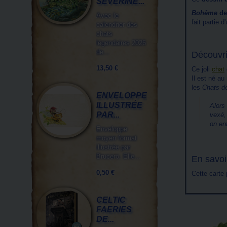
SÉVERINE...
Bohême
de
Avec le
fait partie d
calendrier des
chats
légendaires 2026
de...
Découvr
13,50 €
Ce joli
chat
Il est né au
les
Chats d
ENVELOPPE
ILLUSTRÉE
Alors
PAR...
vexé,
on en
Enveloppe
moyen format
illustrée par
Brucero. Elle...
En savoi
0,50 €
Cette carte
CELTIC
FAERIES
DE...