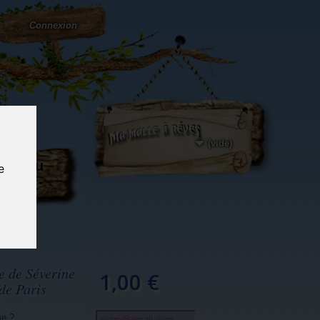
Connexion
(vide)
ôté du
e
og...
e de Séverine
1,00 €
de Paris
me ?