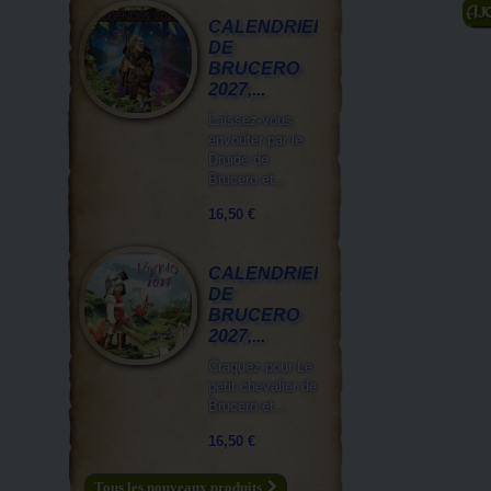
A
CALENDRIER
DE
BRUCERO
2027,...
Laissez-vous
envoûter par le
Druide de
Brucero et...
16,50 €
CALENDRIER
DE
BRUCERO
2027,...
Craquez pour Le
petit chevalier de
Brucero et...
16,50 €
Tous les nouveaux produits