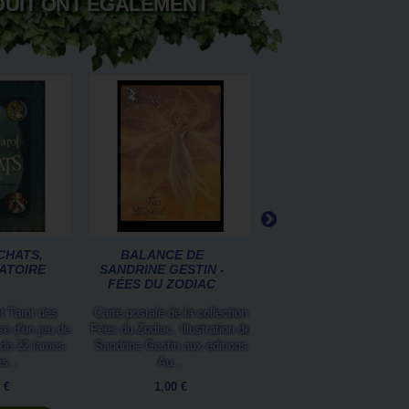
DUIT ONT ÉGALEMENT
CHATS,
BALANCE DE
CARTE POSTALE DE
ATOIRE
SANDRINE GESTIN -
CHAT DE SÉVERINE
FÉES DU ZODIAC
PINEAUX,...
t Tarot des
Carte postale de la collection
Chanulard est un petit c
e d'un jeu de
Fées du Zodiac. Illustration de
facétieux. Il est le petit 
e de 22 lames
Sandrine Gestin aux éditions
que Séverine Pineaux a c
es...
Au...
pour...
 €
1,00 €
1,00 €