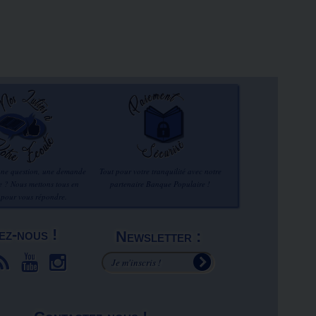
une question, une demande
Tout pour votre tranquilité avec notre
re ? Nous mettons tous en
partenaire Banque Populaire !
 pour vous répondre.
ez-nous !
Newsletter :