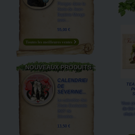
Plongez dans la
féerie de Jean-
Baptiste Monge
avec...
55,00 €
Toutes les meilleures ventes
NOUVEAUX PRODUITS
CALENDRIER
TEA
DE
P
SÉVERINE...
S
Le calendrier des
Vous pr
Chats Enchantés
de thé
2027 de
chats 
Séverine...
13,50 €