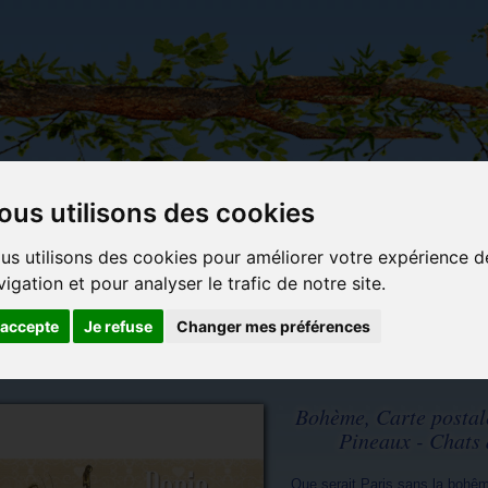
ous utilisons des cookies
Carterie
Activités
Objets déco et
Du c
us utilisons des cookies pour améliorer votre expérience d
papeterie
manuelles,
cadeaux
bl
vigation et pour analyser le trafic de notre site.
originale
détente et
originaux
jeux
'accepte
Je refuse
Changer mes préférences
is
Bohème, Carte postal
Pineaux - Chats 
Que serait Paris sans la bohê