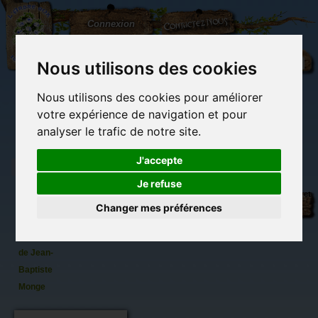
L'Arbre
Contactez-nous
Connexion
aux
100.000
Rêves
Nous utilisons des cookies
Nous utilisons des cookies pour améliorer
(vide)
votre expérience de navigation et pour
analyser le trafic de notre site.
J'accepte
Je refuse
Hibou au
Librairie des
Carterie
Activités
Objets déco et
Panier,
imaginaires
papeterie
manuelles,
cadeaux
Changer mes préférences
originale
détente et jeux
originaux
Du côté du
carte
blog...
postale
de Jean-
Baptiste
Monge