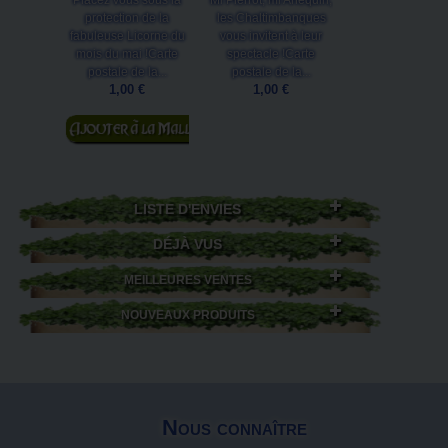
Placez vous sous la
Mi Pierrot, mi Arlequin,
Chaud devant !!
protection de la
les Chaltimbanques
une carte mo
fabuleuse Licorne du
vous invitent à leur
format. Cette c
mois du mai !Carte
spectacle !Carte
postale de Bruc
postale de la...
postale de la...
qui représente u
1,00 €
1,00 €
1,50 €
Ajouter au
Ajouter au
panier
panier
LISTE D'ENVIES
DÉJÀ VUS
MEILLEURES VENTES
NOUVEAUX PRODUITS
Nous connaître