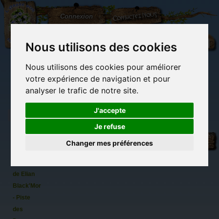
L'Arbre
Contactez-nous
Connexion
aux
100.000
Rêves
Nous utilisons des cookies
Nous utilisons des cookies pour améliorer
(vide)
votre expérience de navigation et pour
analyser le trafic de notre site.
J'accepte
Je refuse
Dragon
Librairie des
Carterie
Activités
Objets déco et
Songes,
imaginaires
papeterie
manuelles,
cadeaux
Changer mes préférences
originale
détente et jeux
originaux
Du côté du
carte
blog...
postale
de Elian
Black'Mor
- Piste
des