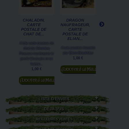
CHALADIN,
DRAGON
CHAPOLÉO
CARTE
NAUFRAGEUR,
BONNE-
POSTALE DE
CARTE
ATTRAPE,
CHAT DE...
POSTALE DE
CARTE
ELIAN...
POSTALE DE..
Cette carte postale de
Carte postale illustrée
Le plus français
chat de Séverine
par Elian Black'Mor
chats corses en 
Pineaux représente le
1,00 €
postale de Séve
gentil Chaladin et sa
Pineaux... Mais 
lampe...
Ajouter au
Chapoléon..
1,00 €
panier
1,00 €
Ajouter au
Ajouter au
panier
panier
LISTE D'ENVIES
DÉJÀ VUS
MEILLEURES VENTES