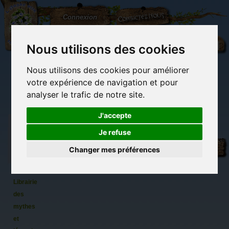
L'Arbre
Contactez-nous
Connexion
aux
100.000
Rêves
Nous utilisons des cookies
Nous utilisons des cookies pour améliorer
(vide)
votre expérience de navigation et pour
analyser le trafic de notre site.
J'accepte
Je refuse
Librairie
Librairie des
Carterie
Activités
Objets déco et
des
imaginaires
papeterie
manuelles,
cadeaux
Changer mes préférences
originale
détente et jeux
originaux
Du côté du
imaginaires
blog...
Librairie
des
mythes
et