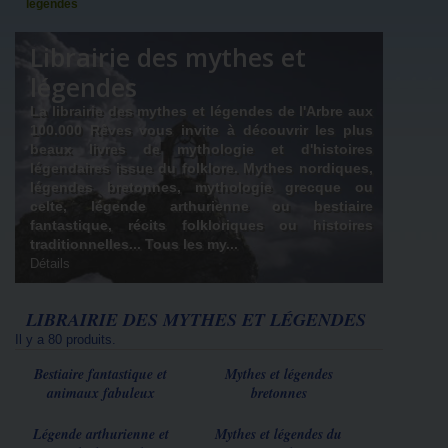
légendes
Librairie des mythes et
légendes
La librairie des mythes et légendes de l'Arbre aux
100.000 Rêves vous invite à découvrir les plus
beaux livres de mythologie et d'histoires
légendaires issue du folklore.
Mythes nordiques,
légendes bretonnes, mythologie grecque ou
celte, légende arthurienne ou bestiaire
fantastique, récits folkloriques ou histoires
traditionnelles... Tous les my...
Détails
LIBRAIRIE DES MYTHES ET LÉGENDES
Il y a 80 produits.
Bestiaire fantastique et
Mythes et légendes
animaux fabuleux
bretonnes
Légende arthurienne et
Mythes et légendes du