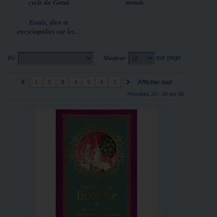
cycle du Graal
monde
Essais, dico et
encyclopédies sur les...
Tri
Montrer
par page
--
12
1
2
3
4
5
6
7
Afficher tout
Résultats 25 - 36 sur 80.