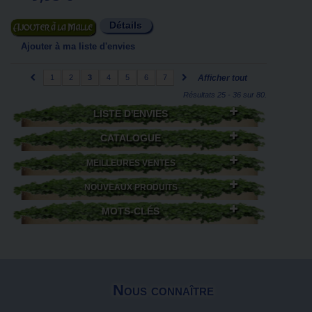
Détails
Ajouter au panier
Ajouter à ma liste d'envies
1
2
3
4
5
6
7
Afficher tout
Résultats 25 - 36 sur 80.
LISTE D'ENVIES
CATALOGUE
MEILLEURES VENTES
NOUVEAUX PRODUITS
MOTS-CLÉS
Nous connaître