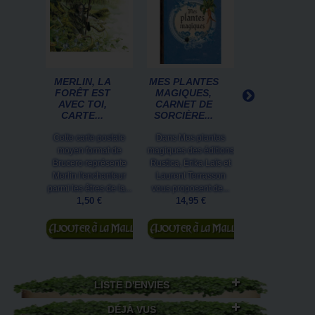
MERLIN, LA
MES PLANTES
MAGNET
FORÊT EST
MAGIQUES,
DÉCO MERLI
AVEC TOI,
CARNET DE
DE BRUCERO
CARTE...
SORCIÈRE...
COLLECTION.
Cette carte postale
Dans Mes plantes
Un magnet dé
moyen format de
magiques des éditions
grand format 
Brucero représente
Rustica, Erika Laïs et
Brucero à l'effig
Merlin l'enchanteur
Laurent Terrasson
l'enchanteur Mer
parmi les êtres de la...
vous proposent de...
druide qui guid
1,50 €
14,95 €
4,50 €
Ajouter au
Ajouter au
Ajouter au
panier
panier
panier
LISTE D'ENVIES
DÉJÀ VUS