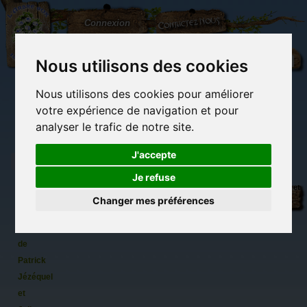
L'Arbre
Contactez-nous
Connexion
aux
100.000
Rêves
Nous utilisons des cookies
Nous utilisons des cookies pour améliorer
(vide)
votre expérience de navigation et pour
analyser le trafic de notre site.
J'accepte
Je refuse
Petits
Librairie des
Carterie
Activités
Objets déco et
contes
imaginaires
papeterie
manuelles,
cadeaux
Changer mes préférences
originale
détente et jeux
originaux
Du côté du
des
blog...
dragons
de
Patrick
Jézéquel
et