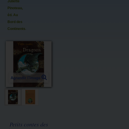
Juliette
Pinoteau,
éd. Au
Bord des
Continents...
Agrandir l'image
Petits contes des