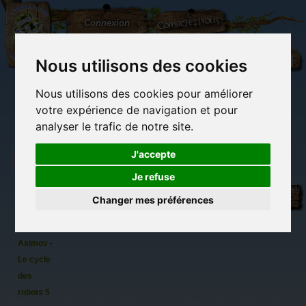
L'Arbre
Contactez-nous
Connexion
aux
100.000
Rêves
Nous utilisons des cookies
Nous utilisons des cookies pour améliorer
(vide)
votre expérience de navigation et pour
analyser le trafic de notre site.
J'accepte
Je refuse
Les
Librairie des
Carterie
Activités
Objets déco et
robots
imaginaires
papeterie
manuelles,
cadeaux
Changer mes préférences
originale
détente et jeux
originaux
Du côté du
de l'aube
blog...
de Isaac
Asimov -
Le cycle
des
robots 5