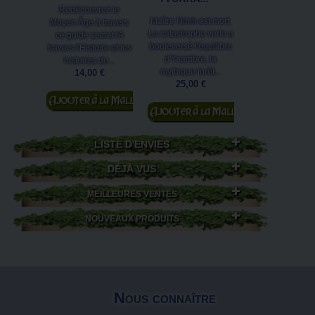
Redécouvrez le
Maître Nimh est mort.
L'empereur Cha
Moyen Âge à travers
La catastrophe verte a
Magne est l'une
ce guide secret !A
bouleversé l'équilibre
cartes postales
travers l'Histoire et les
d'Ysambre, la
Séverine Pineau
histoires de...
mythique forêt...
la collection de
14,00 €
25,00 €
1,00 €
Ajouter au
Ajouter au
Ajouter au
panier
panier
panier
LISTE D'ENVIES
DÉJÀ VUS
MEILLEURES VENTES
NOUVEAUX PRODUITS
Nous connaître