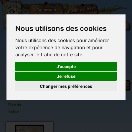
L'Arbre
Contactez-nous
Connexion
aux
100.000
Rêves
Nous utilisons des cookies
Nous utilisons des cookies pour améliorer
(vide)
votre expérience de navigation et pour
analyser le trafic de notre site.
J'accepte
Je refuse
Verseau
Librairie des
Carterie
Activités
Objets déco et
de
imaginaires
papeterie
manuelles,
cadeaux
Changer mes préférences
originale
détente et jeux
originaux
Du côté du
Sandrine
blog...
Gestin -
Fées du
Zodiac