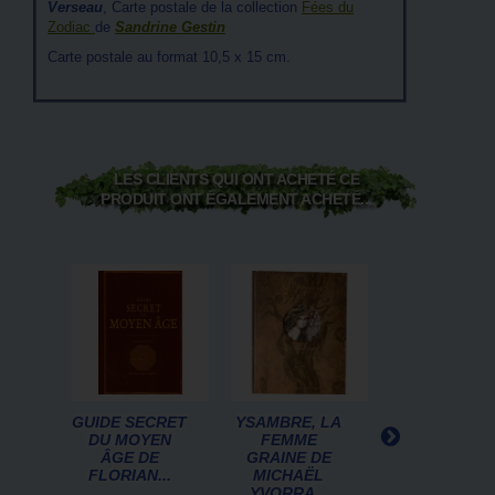
Verseau
, Carte postale de la collection
Fées du
Zodiac
de
Sandrine Gestin
Carte postale au format 10,5 x 15 cm.
LES CLIENTS QUI ONT ACHETÉ CE
PRODUIT ONT ÉGALEMENT ACHETÉ...
GUIDE SECRET
YSAMBRE, LA
CHAT LE
DU MOYEN
FEMME
MAGNE,
ÂGE DE
GRAINE DE
CARTE
FLORIAN...
MICHAËL
POSTALE D
YVORRA...
SÉVERINE...