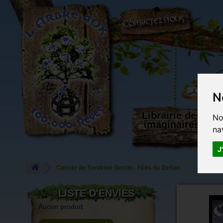
L'Arbre aux 100.000 Rêves
N
Librairie des
No
imaginaires
na
J
Cancer de Sandrine Gestin - Fées du Zodiac
LISTE D'ENVIES
Aucun produit