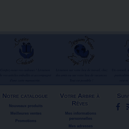
Confiez-nous vos cadeaux ! Livraison
Livraison sur votre lieu de travail, chez
Un conseil, 
de vos articles emballés et accompagné
des amis ou sur votre lieu de vacances.
particuliè
d'une carte manuscrite.
Tout est possible !
oeuvre
Notre catalogue
Votre Arbre à
Suiv
Rêves
Nouveaux produits
Meilleures ventes
Mes informations
personnelles
Promotions
Mes adresses