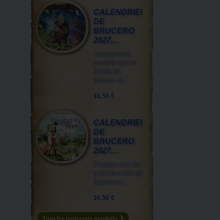
CALENDRIER
DE
BRUCERO
2027,...
Laissez-vous
envoûter par le
Druide de
Brucero et...
16,50 €
CALENDRIER
DE
BRUCERO
2027,...
Craquez pour Le
petit chevalier de
Brucero et...
16,50 €
Tous les nouveaux produits