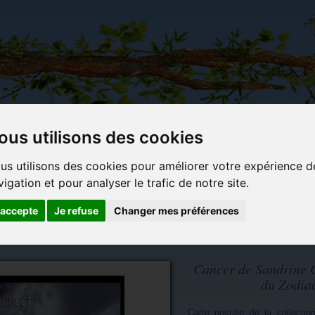
ous utilisons des cookies
Carterie
Activités
Objets déco et
Du c
us utilisons des cookies pour améliorer votre expérience d
papeterie
manuelles,
cadeaux
bl
vigation et pour analyser le trafic de notre site.
originale
détente et
originaux
jeux
'accepte
Je refuse
Changer mes préférences
Cancer de Sandrine G
du Zodia
Carte postale de la collecti