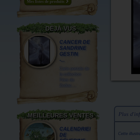
Mes listes de produits
DÉJÀ VUS
CANCER DE
SANDRINE
GESTIN
-...
Carte postale de
la collection
Fées du
Zodiac....
Plus d'inf
MEILLEURES VENTES
CALENDRIER
Cette illust
DE