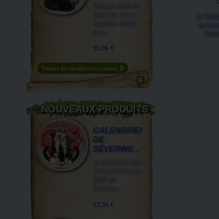
Plongez dans la
féerie de Jean-
Le Chapo
Baptiste Monge
postale
avec...
Séver
55,00 €
Toutes les meilleures ventes
NOUVEAUX PRODUITS
CALENDRIER
DE
SÉVERINE...
Le calendrier des
Chats Enchantés
2027 de
Séverine...
13,50 €