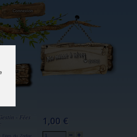
Connexion
(vide)
ôté du
e
og...
estin - Fées
1,00 €
c
on Fées du Zodiac.