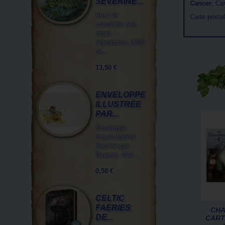
SÉVERINE...
Cancer
, Ca
Avec le
Carte posta
calendrier des
chats
légendaires 2026
de...
13,50 €
ENVELOPPE
ILLUSTRÉE
PAR...
Enveloppe
moyen format
illustrée par
Brucero. Elle...
0,50 €
CELTIC
FAERIES
CHA
DE...
CART