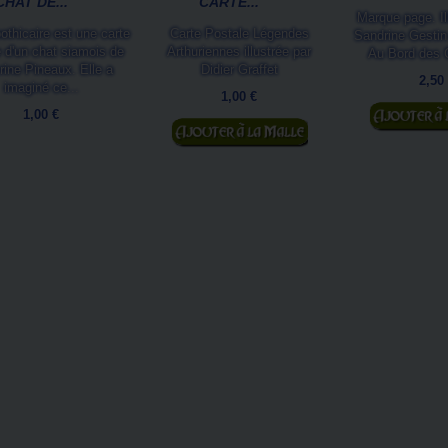
CHAT DE...
CARTE...
Marque page. Il
thicaire est une carte
Carte Postale Légendes
Sandrine Gestin
 d'un chat siamois de
Arthuriennes illustrée par
Au Bord des 
ine Pineaux. Elle a
Didier Graffet
2,50
imaginé ce...
1,00 €
1,00 €
Ajouter au
Ajouter au panier