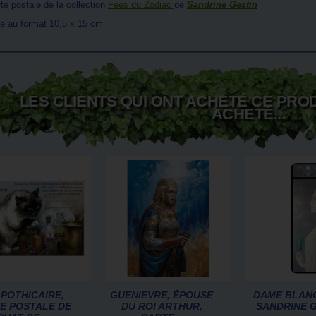
rte postale de la collection
Fées du Zodiac
de
Sandrine Gestin
le au format 10,5 x 15 cm.
LES CLIENTS QUI ONT ACHETÉ CE PRO
ACHETÉ...
POTHICAIRE,
GUENIEVRE, ÉPOUSE
DAME BLAN
E POSTALE DE
DU ROI ARTHUR,
SANDRINE 