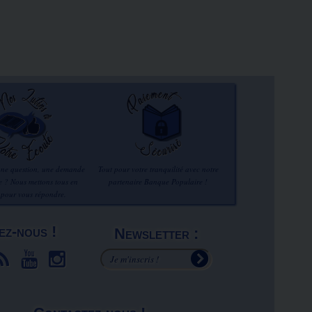
une question, une demande
Tout pour votre tranquilité avec notre
re ? Nous mettons tous en
partenaire Banque Populaire !
 pour vous répondre.
ez-nous !
Newsletter :