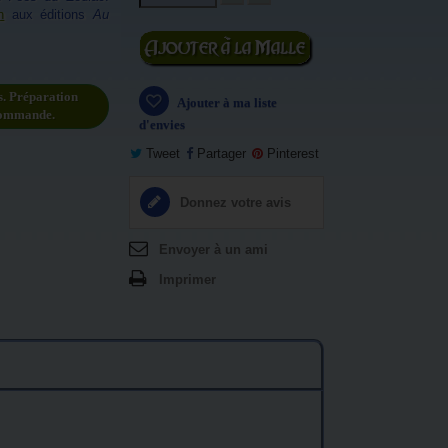
n
aux éditions
Au
Ajouter au
panier
s. Préparation
Ajouter à ma liste
commande.
d'envies
Tweet
Partager
Pinterest
Donnez votre avis
Envoyer à un ami
Imprimer