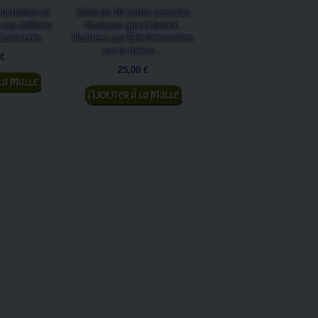
LA CLEF...
lustration de
Série de 10 cartes postales
Merveilles et Légendes 
 aux éditions
féeriques grand format,
Fées, La Clef des Songes
Continents
illustrées par Erlé Ferronnière
un très beau livre sur les
sur le thème...
 €
de...
25,00 €
 panier
19,50 €
Ajouter au panier
Ajouter au panier