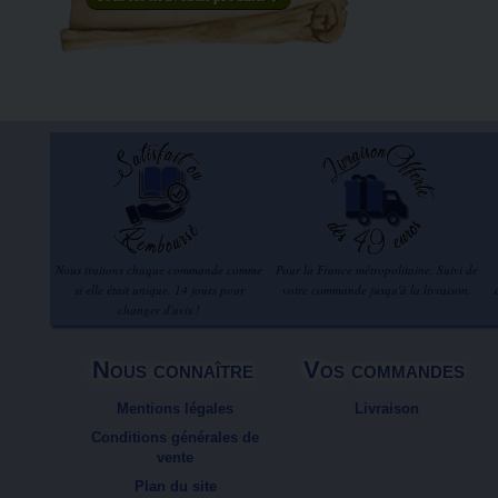
Nous traitons chaque commande comme
Pour la France métropolitaine. Suivi de
si elle était unique. 14 jours pour
votre commande jusqu'à la livraison.
changer d'avis !
Nous connaître
Vos commandes
Mentions légales
Livraison
Conditions générales de
vente
Plan du site