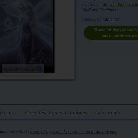
Illustration de
Sandrine Gesti
Bord des Continents
Référence :
24PR207
Disponible dans nos stock
immédiate de votre 
Agrandir l'image
os sur...
Caractéristiques techniques
Avis clients
ration est tirée de
Sous le Signe des Fées ou les clefs du zodiaque
.