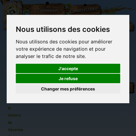
L'Arbre
Contactez-nous
Connexion
aux
100.000
Rêves
Nous utilisons des cookies
Nous utilisons des cookies pour améliorer
(vide)
votre expérience de navigation et pour
analyser le trafic de notre site.
J'accepte
Je refuse
Carte
Librairie des
Carterie
Activités
Objets déco et
postale
imaginaires
papeterie
manuelles,
cadeaux
Changer mes préférences
originale
détente et jeux
originaux
Du côté du
Novembre
blog...
- Mois de
la
Vouivre
de
Séverine