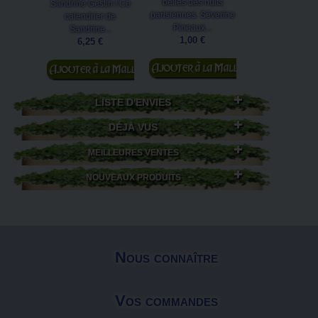
belles des nuits
Sandrine Gestin
Sandrine Gestin ! Ce
parisiennes. Séverine
éditions Au Bor
calendrier de
Pineaux...
Continents
Sandrine...
1,00 €
1,00 €
6,25 €
Ajouter au
Ajouter au
panier
panier
LISTE D'ENVIES
DÉJÀ VUS
MEILLEURES VENTES
NOUVEAUX PRODUITS
Nous connaître
Vos commandes