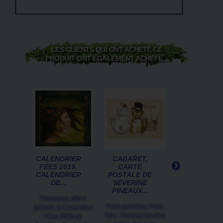
LES CLIENTS QUI ONT ACHETÉ CE
PRODUIT ONT ÉGALEMENT ACHETÉ...
CALENDRIER
CABARET,
DRAGONNE,
FÉES 2019,
CARTE
CARTE
CALENDRIER
POSTALE DE
POSTALE D
DE...
SÉVERINE
SANDRINE
PINEAUX...
GESTIN
Retrouvez, dès à
Paris paillettes, Paris
Carte postale
présent, le Calendrier
folie...Revivez les plus
Illustration d
Fées 2020 de