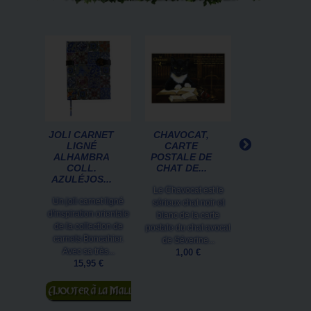
JOLI CARNET
CHAVOCAT,
MARQUE PAG
LIGNÉ
CARTE
CHAT DE
ALHAMBRA
POSTALE DE
SÉVERINE
COLL.
CHAT DE...
PINEAUX :...
AZULÉJOS...
Le Chavocat est le
Ce marque pag
Un joli carnet ligné
sérieux chat noir et
chat représente
d'inspiration orientale
blanc de la carte
reine Marie-
de la collection de
postale du chat avocat
Chatounette qu
carnets Boncahier.
de Séverine...
promène dans 
Avec sa très...
1,00 €
jardins de...
15,95 €
2,50 €
Ajouter au
Ajouter au
panier
panier