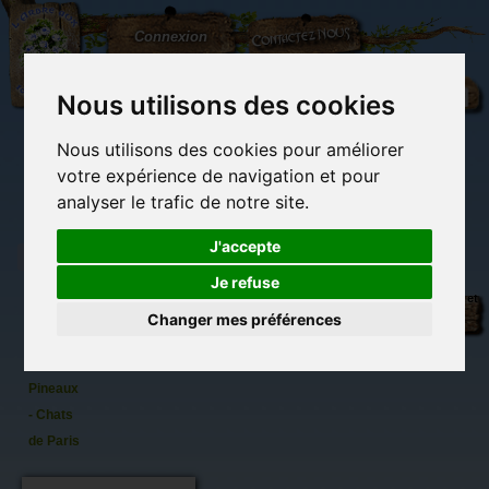
L'Arbre
Contactez-nous
Connexion
aux
100.000
Rêves
Nous utilisons des cookies
Nous utilisons des cookies pour améliorer
(vide)
votre expérience de navigation et pour
analyser le trafic de notre site.
J'accepte
Je refuse
Romantique,Magnet
Librairie des
Carterie
Activités
Objets déco et
de chat
imaginaires
papeterie
manuelles,
cadeaux
Changer mes préférences
originale
détente et jeux
originaux
Du côté du
de
blog...
Séverine
Pineaux
- Chats
de Paris