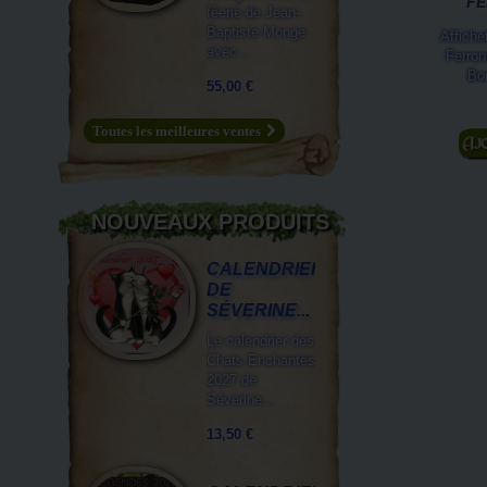
FE
féerie de Jean-
Baptiste Monge
Affichet
avec...
Ferron
Bo
55,00 €
Toutes les meilleures ventes
A
NOUVEAUX PRODUITS
CALENDRIER
DE
SÉVERINE...
Le calendrier des
Chats Enchantés
2027 de
Séverine...
13,50 €