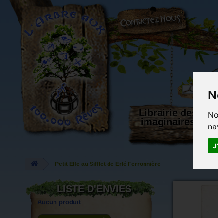
L'Arbre aux 100.000 Rêves
N
Librairie des
No
imaginaires
na
J
Petit Elfe au Sifflet de Erlé Ferronnière
LISTE D'ENVIES
Aucun produit