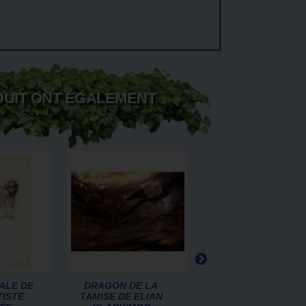
DUIT ONT ÉGALEMENT
ALE DE
DRAGON DE LA
FÉERIES ET
TISTE
TAMISE DE ELIAN
LÉGENDES DES