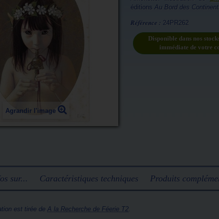
éditions
Au Bord des Continent
Référence :
24PR262
Disponible dans nos stock
immédiate de votre 
Agrandir l'image
os sur...
Caractéristiques techniques
Produits complémen
ration est tirée de
A la Recherche de Féerie T2
.