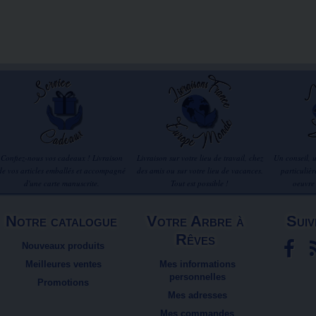
Confiez-nous vos cadeaux ! Livraison
Livraison sur votre lieu de travail, chez
Un conseil, 
de vos articles emballés et accompagné
des amis ou sur votre lieu de vacances.
particuliè
d'une carte manuscrite.
Tout est possible !
oeuvre
Notre catalogue
Votre Arbre à
Suiv
Rêves
Nouveaux produits
Meilleures ventes
Mes informations
personnelles
Promotions
Mes adresses
Mes commandes