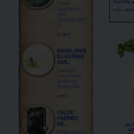
Petit Elfe a
Avec le
calendrier des
Cette affic
chats
légendaires 2026
de...
13,50 €
ENVELOPPE
ILLUSTRÉE
PAR...
Enveloppe
moyen format
illustrée par
Brucero. Elle...
0,50 €
CELTIC
FAERIES
DE...
ELF
NE
Plongez dans la