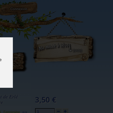
Connexion
(vide)
ôté du
e
og...
et de Erlé
3,50 €
re
é Ferronnière
aux