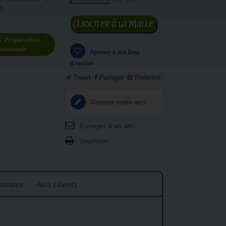
s
Ajouter au
panier
s. Préparation
commande.
Ajouter à ma liste
d'envies
Tweet
Partager
Pinterest
Donnez votre avis
Envoyer à un ami
Imprimer
taires
Avis clients