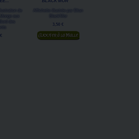
E...
BLACK'MOR
DRAGONS DE...
lustration de
Affichette illustrée par Elian
Un livre pour enfants 
 Monge aux
Black'Mor
Patrick Jézéquel et Séve
 Bord des
Pineaux.Dans ce recueil
3,50 €
ents
contes sur les...
Ajouter au panier
 €
7,50 €
Ajouter au panier