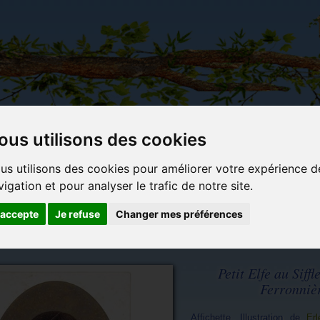
ous utilisons des cookies
Carterie
Activités
Objets déco et
Du c
us utilisons des cookies pour améliorer votre expérience d
papeterie
manuelles,
cadeaux
bl
vigation et pour analyser le trafic de notre site.
originale
détente et
originaux
jeux
'accepte
Je refuse
Changer mes préférences
Petit Elfe au Siffl
Ferronniè
Affichette. Illustration de
Erl