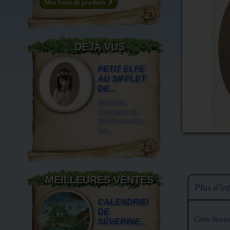
Mes listes de produits
DÉJÀ VUS
PETIT ELFE
AU SIFFLET
DE...
Affichette.
Illustration de
Erlé Ferronnière
aux...
MEILLEURES VENTES
Plus d'inf
CALENDRIER
DE
Cette illust
SÉVERINE...