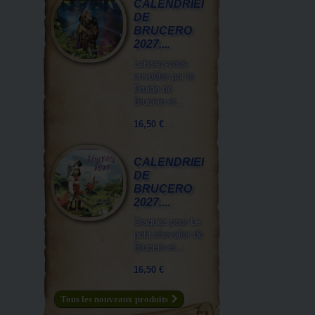
CALENDRIER
DE
BRUCERO
2027,...
Laissez-vous
envoûter par le
Druide de
Brucero et...
16,50 €
CALENDRIER
DE
BRUCERO
2027,...
Craquez pour Le
petit chevalier de
Brucero et...
16,50 €
Tous les nouveaux produits