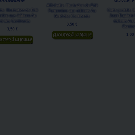
RRONNIÈRE
MONGE, FÉ
Affichette. Illustration de Erlé
te. Illustration de Erlé
Carte postale. Il
Ferronnière aux éditions Au
nière aux éditions Au
Jean-Baptiste
Bord des Continents
rd des Continents
éditions Au
3,50 €
Contin
3,50 €
Ajouter au panier
1,00
jouter au panier