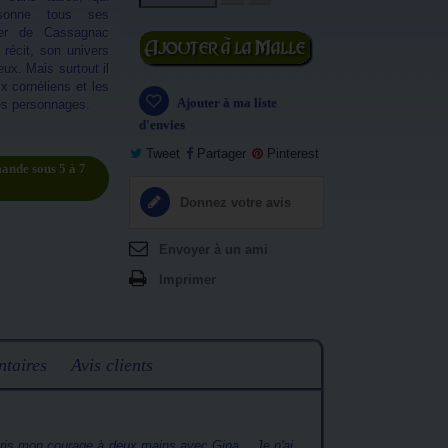
sonne tous ses
ier de Cassagnac
Ajouter au
e récit, son univers
panier
eux. Mais surtout il
ix cornéliens et les
Ajouter à ma liste
es personnages.
d'envies
Tweet
Partager
Pinterest
ande sous 5 à 7
Donnez votre avis
Envoyer à un ami
Imprimer
taires
Avis clients
pris mon courage à deux mains avec Gina... Je n'ai