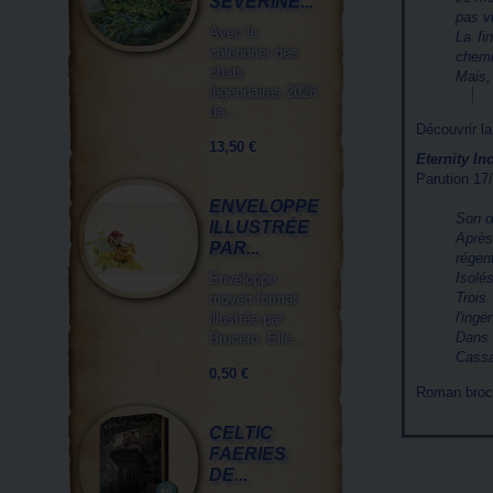
SÉVERINE...
pas v
Avec le
La fi
calendrier des
chemin
chats
Mais, 
légendaires 2026
de...
Découvrir l
13,50 €
Eternity In
Parution 17
ENVELOPPE
Son œ
ILLUSTRÉE
Après
PAR...
régen
Isolés
Enveloppe
Trois
moyen format
l'ing
illustrée par
Dans 
Brucero. Elle...
Cassa
0,50 €
Roman broch
CELTIC
FAERIES
DE...