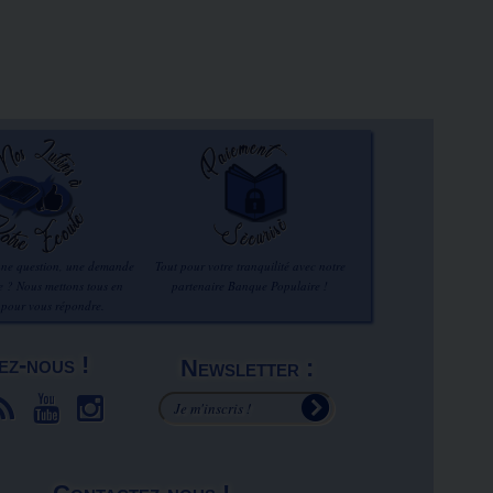
une question, une demande
Tout pour votre tranquilité avec notre
re ? Nous mettons tous en
partenaire Banque Populaire !
 pour vous répondre.
ez-nous !
Newsletter :