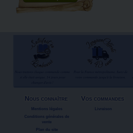
Nous traitons chaque commande comme
Pour la France métropolitaine. Suivi de
si elle était unique. 14 jours pour
votre commande jusqu'à la livraison.
changer d'avis !
Nous connaître
Vos commandes
Mentions légales
Livraison
Conditions générales de
vente
Plan du site