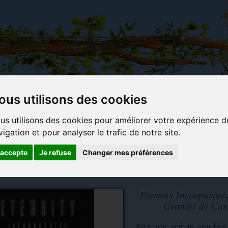
ous utilisons des cookies
Carterie
Activités
Objets déco et
Du c
us utilisons des cookies pour améliorer votre expérience d
papeterie
manuelles,
cadeaux
bl
vigation et pour analyser le trafic de notre site.
originale
détente et
originaux
jeux
'accepte
Je refuse
Changer mes préférences
Eternity Incorporate
Granier de Ca
Avec une écriture singulière