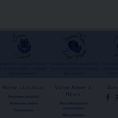
Confiez-nous vos cadeaux ! Livraison
Livraison sur votre lieu de travail, chez
Un conseil, 
de vos articles emballés et accompagné
des amis ou sur votre lieu de vacances.
particuliè
d'une carte manuscrite.
Tout est possible !
oeuvre
Notre catalogue
Votre Arbre à
Suiv
Rêves
Nouveaux produits
Meilleures ventes
Mes informations
personnelles
Promotions
Mes adresses