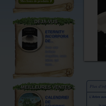
Mes listes de produits
DÉJÀ VUS
ETERNITY
INCORPORATED
DE...
Avec une
écriture
singulière, sans
tabou, qui
narre...
Plus d'inf
MEILLEURES VENTES
L'Arbre aux
CALENDRIER
DE
Je me