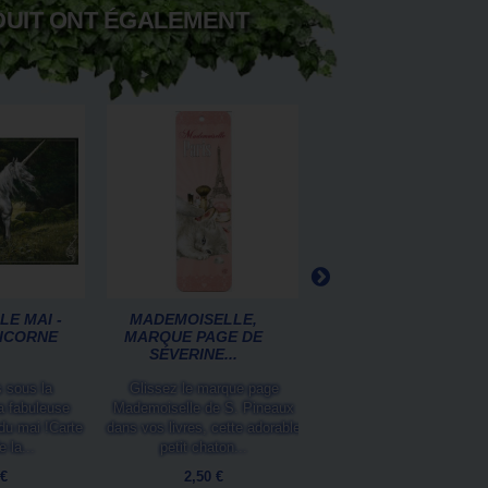
DUIT ONT ÉGALEMENT
E MAI -
MADEMOISELLE,
LICORNE
MARQUE PAGE DE
SÉVERINE...
 sous la
Glissez le marque page
la fabuleuse
Mademoiselle de S. Pineaux
du mai !Carte
dans vos livres, cette adorable
 la...
petit chaton...
 €
2,50 €