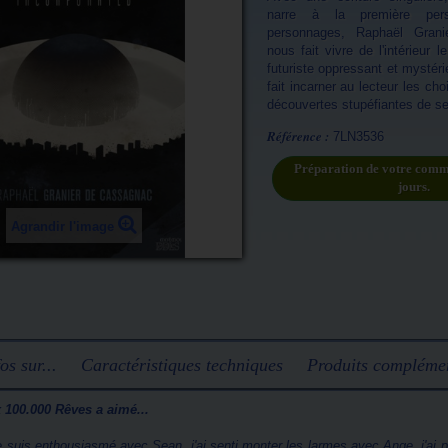
narre à la première per
personnages, Raphaël Gran
nous fait vivre de l'intérieur l
futuriste oppressant et mystéri
fait incarner au lecteur les cho
découvertes stupéfiantes de s
Référence :
7LN3536
Préparation de votre comm
jours.
Agrandir l'image
os sur...
Caractéristiques techniques
Produits complémen
 100.000 Rêves a aimé...
 suis enthousiasmé avec Sean, j'ai senti monter les larmes avec Ange, j'ai 