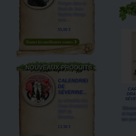
Plongez dans la
féerie de Jean-
Baptiste Monge
avec...
55,00 €
Toutes les meilleures ventes
NOUVEAUX PRODUITS
CALENDRIER
DE
CAR
SÉVERINE...
DRA
SÉVE
Le calendrier des
Chats Enchantés
Découvr
2027 de
et inqui
Séverine...
aux yeux
13,50 €