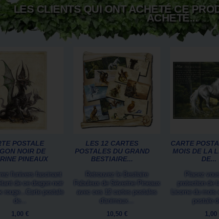
LES CLIENTS QUI ONT ACHETÉ CE PRO
ACHETÉ...
TE POSTALE
LES 12 CARTES
CARTE POSTAL
GON NOIR DE
POSTALES DU GRAND
MOIS DE LA 
RINE PINEAUX
BESTIAIRE...
DE...
ez l'univers fascinant
Retrouvez le Bestiaire
Placez vous
étant de ce dragon noir
Fabuleux de Séverine Pineaux
protection de 
 rouge...Carte postale
avec ces 12 cartes postales
Licorne du mois 
de...
d'animaux...
postale de
1,00 €
10,50 €
1,00