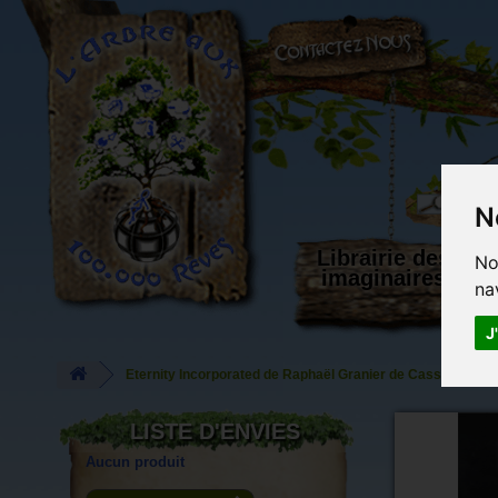
L'Arbre aux 100.000 Rêves
N
Librairie des
No
imaginaires
na
J
Eternity Incorporated de Raphaël Granier de Cassagnac
LISTE D'ENVIES
Aucun produit