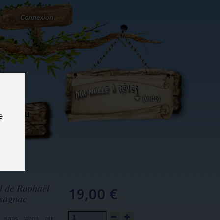
Connexion
(vide)
ôté du
e
og...
d de Raphaël
19,00 €
ssagnac
, sans tabou, qui