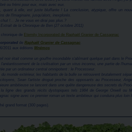
ibré ou frémi pour eux, mais avec eux.
n, quant à elle, est juste bluffante ! La conclusion, atypique, offre un nou
s de l'Imaginaire, jusqu'alors, inexplorés.
chut !... Je ne vous en dirai pas plus.?
Extrait de la
Chronique de Ben
(27 octobre 2011)
a chronique de
Eternity Incorporated de Raphaël Granier de Cassagnac
corporated
de
Raphaël Granier de Cassagnac
.
/6/2011 aux éditions
Mnémos
il noir était comme un gouffre insondable s'abîmant quelque part dans le Pro
 l'anéantissement de la civilisation par un virus inconnu, une partie de l'huma
tée par un ordinateur central omnipotent : le Processeur.
 du monde extérieur, les habitants de la bulle se retrouvent brutalement séparé
 citoyens, Sean l'artiste drogué proche des opposants au Processeur, Ange 
énieure ambitieuse se lancent dans une quête dangereuse des secrets du Pro
la ligne des grands récits dystopiques tels 1984 de George Orwell ou M
gnac signe avec ce premier roman un texte ambitieux qui conduira plus loin le 
é grand format (300 pages).