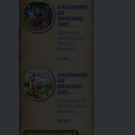
CALENDRIER
DE
BRUCERO
2027,...
Laissez-vous
envoûter par le
Druide de
Brucero et...
16,50 €
CALENDRIER
DE
BRUCERO
2027,...
Craquez pour Le
petit chevalier de
Brucero et...
16,50 €
Tous les nouveaux produits