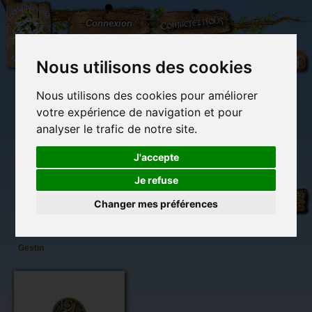
L'Arbre
Contactez-nous
Connexion
aux
100.000
Rêves
Nous utilisons des cookies
Nous utilisons des cookies pour améliorer
(vide)
votre expérience de navigation et pour
analyser le trafic de notre site.
J'accepte
Je refuse
Décapsuleur
Librairie des
Carterie
Activités
Objets déco et
Triskell
imaginaires
papeterie
manuelles,
cadeaux
Changer mes préférences
originale
détente et jeux
originaux
Du côté du
Bleu de
blog...
Sandrine
Gestin