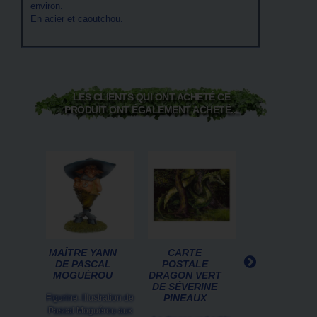
environ.
En acier et caoutchou.
LES CLIENTS QUI ONT ACHETÉ CE
PRODUIT ONT ÉGALEMENT ACHETÉ...
MAÎTRE YANN
CARTE
FRÉDÉRIC,
DE PASCAL
POSTALE
ENFANT DU
MOGUÉROU
DRAGON VERT
MOYEN-ÂGE
DE SÉVERINE
COLL. AU...
PINEAUX
Figurine. Illustration de
Frédéric, enfan
Pascal Moguérou aux