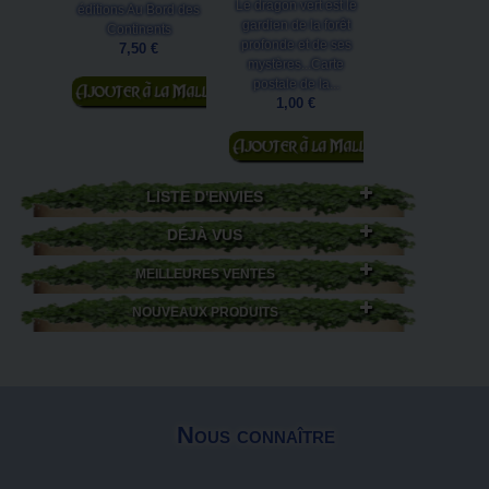
Le dragon vert est le
Moyen-Âge est un
éditions Au Bord des
gardien de la forêt
livre illustré sur 
Continents
profonde et de ses
au temps de
7,50 €
mystères...Carte
châteaux fort..
Ajouter au
postale de la...
7,50 €
panier
1,00 €
Ajouter au
panier
LISTE D'ENVIES
DÉJÀ VUS
MEILLEURES VENTES
NOUVEAUX PRODUITS
Nous connaître