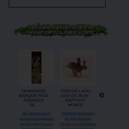
LES CLIENTS QUI ONT ACHETÉ CE
PRODUIT ONT ÉGALEMENT ACHETÉ...
EN MISSION,
TONTON LAOU
FÉE ET LE
MARQUE PAGE
GAD DE JEAN-
GOUPIL EN
FÉERIQUE
BAPTISTE
HIVER DE
DE...
MONGE
ERLÉ
FERRONNIÈR
En mission est un
Affichette. Illustration
Affichette. Illustr
marque page féerique
de Jean-Baptiste
de Erlé Ferronn
de Séverine Pineaux
Monge aux éditions Au