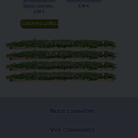
aux éditions Au
qui représente une
Bord des Continents
des Continen
3,50 €
Sylphe, l'une des...
3,50 €
2,50 €
Ajouter au
panier
LISTE D'ENVIES
DÉJÀ VUS
MEILLEURES VENTES
NOUVEAUX PRODUITS
Nous connaître
Vos commandes