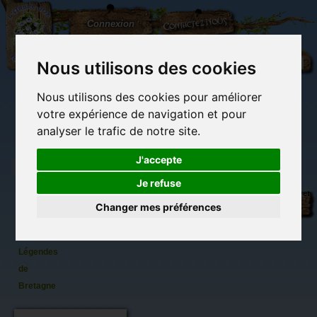
L'Arbre
Contactez-nous
Connexion
aux
100.000
Rêves
Nous utilisons des cookies
Nous utilisons des cookies pour améliorer
(vide)
votre expérience de navigation et pour
analyser le trafic de notre site.
J'accepte
Je refuse
Korril de
Librairie des
Carterie
Activités
Objets déco et
Pascal
imaginaires
papeterie
manuelles,
cadeaux
Changer mes préférences
originale
détente et jeux
originaux
Du côté du
Moguérou
blog...
-
Légendes
de
Bretagne