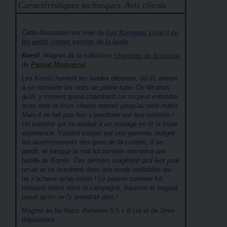
Caractéristiques techniques
Avis clients
Cette illustration est tirée de
Les Korrigans Livre II ou
les petits contes secrets de la lande
.
Korril
, Magnet de la collection
Légendes de Bretagne
de
Pascal Moguérou
Les Korrils hantent les landes désertes, où ils aiment
à se retrouver les nuits de pleine lune. On dit alors
qu'ils y mènent
grand chambard
car on peut entendre
leurs rires et leurs chants retentir jusqu'au petit matin.
Mais il ne fait pas bon s'aventurer sur leur territoire !
Un sonneur qui se rendait à un mariage en fit la triste
expérience. Voulant couper par une garenne, malgré
les avertissements des gens de la contrée, il se
perdit, et lorsque la nuit fut tombée rencontra une
bande de Korrils. Ces derniers exigèrent qu'il leur joue
un air et se lancérent dans une ronde endiablée qui
ne s'acheva qu'au matin ! Le pauvre sonneur fut
retrouvé errant dans la campagne, harassé et hagard,
jurant qu'on ne l'y prendrait plus !
Magnet en fer blanc d'environ 5,5 x 8 cm et de 3mm
d'épaisseur.