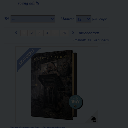
young adults
Tri
Montrer
par page
--
12
1
2
3
4
...
36
Afficher tout
Résultats 13 - 24 sur 426.
NOUVEAU