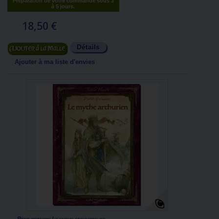
Préparation de votre commande sous 3
à 5 jours.
18,50 €
Détails
Ajouter au panier
Ajouter à ma liste d'envies