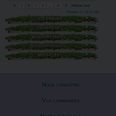
1
2
3
4
...
36
Afficher tout
Résultats 13 - 24 sur 426.
LISTE D'ENVIES
CATALOGUE
MEILLEURES VENTES
NOUVEAUX PRODUITS
MOTS-CLÉS
Nous connaître
Vos commandes