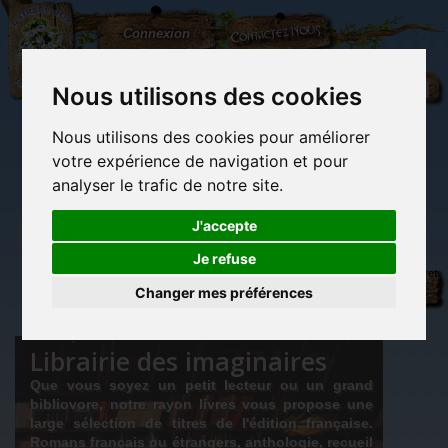
L'Arbre
Contactez-nous
Connexion
aux
100.000
Rêves
Nous utilisons des cookies
Nous utilisons des cookies pour améliorer
(vide)
votre expérience de navigation et pour
analyser le trafic de notre site.
J'accepte
Je refuse
Librairie
Librairie des
Carterie
Activités
Objets déco et
des
imaginaires
papeterie
manuelles,
cadeaux
Changer mes préférences
originale
détente et jeux
originaux
Du côté du
imaginaires
blog...
Librairie des imaginaires
Que vous soyez un petit lecteur ou un grand
bibliovore, notre rayon livres vous propose une
large sélection de titres de l'édition française.
Romans français ou étrangers, anthologie, recueil