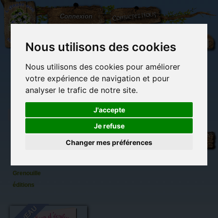
L'Arbre
Contactez-nous
Connexion
aux
100.000
Rêves
Nous utilisons des cookies
Nous utilisons des cookies pour améliorer
(vide)
votre expérience de navigation et pour
analyser le trafic de notre site.
J'accepte
Je refuse
Cahier
Librairie des
Carterie
Activités
Objets déco et
d'écriture :
imaginaires
papeterie
manuelles,
cadeaux
Changer mes préférences
originale
détente et jeux
originaux
Du côté du
Princesses
blog...
et fées,
Grenouille
éditions