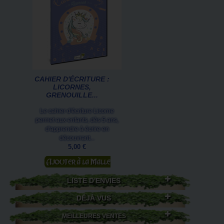
CAHIER D'ÉCRITURE :
LICORNES,
GRENOUILLE...
Le cahier d'écriture Licorne
permet aux enfants, dès 5 ans,
d'apprendre à écrire en
découvrant...
5,00 €
Ajouter au panier
LISTE D'ENVIES
DÉJÀ VUS
MEILLEURES VENTES