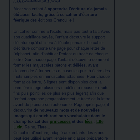
Princesses & Fées
Aider son enfant à
apprendre l'écriture n'a jamais
été aussi facile, grâce à ce cahier d'écriture
féerique
des éditions Grenouille !
Un cahier comme à l'école, mais pas tout à fait. Avec
son quadrillage seyès, l'enfant découvre le support
d'écriture qu'il utilisera à l'école primaire. Le cahier
d'écriture comporte une page pour chaque lettre de
l'alphabet, afin d'habituer l'enfant au tracé de chaque
lettre. Sur chaque page, l'enfant découvrira comment
former les majuscules bâtons et déliées, avant
d'apprendre à former les minuscules puis à écrire des
mots simples en minuscules attachées. Pour chaque
format de lettre, 3 lignes sont disponibles dont la
première intègre plusieurs modèles à repasser (traits
fins puis pointillés de plus en plus légers) afin que
l'enfant apprenne progressivement le tracé de la lettre
avant de prendre son autonomie. Page après page, il
découvrira
de nouveaux mots et de nouvelles
images qui enrichiront son vocabulaire dans le
champ lexical des
princesses
et des
fées
:
Elfe
,
Lutin
, Reine, Tiare...
Ce cahier d'écriture, adapté aux enfants dès 5 ans,
peut être utilisé avant l'entrée en classe préparatoire