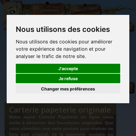
L'Arbre
Contactez-nous
Connexion
aux
100.000
Rêves
Nous utilisons des cookies
Nous utilisons des cookies pour améliorer
(vide)
votre expérience de navigation et pour
analyser le trafic de notre site.
J'accepte
Je refuse
Carterie
Librairie des
Carterie
Activités
Objets déco et
papeterie
imaginaires
papeterie
manuelles,
cadeaux
Changer mes préférences
originale
détente et jeux
originaux
Du côté du
originale
blog...
Carterie papeterie originale
Notre rayon Carterie Papeterie en ligne vous
invite à découvrir des fournitures originales. Que
vous cherchiez une carte postale pour réaliser un
faire part original, de la papeterie scolaire ou