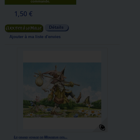
commande.
1,50 €
Détails
Ajouter au panier
Ajouter à ma liste d'envies
Le grand voyage de Monsieur des...