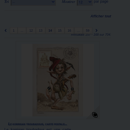
Tri
Montrer
par page
--
12
Afficher tout
1
...
12
13
14
15
16
...
59
Résultats 157 - 168 sur 704.
Le korrigan troubadour, carte postale...
Le korrigan troubadour est une carte