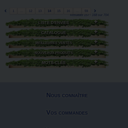
1
...
12
13
14
15
16
...
59
Résultats 157 - 168 sur 704.
LISTE D'ENVIES
CATALOGUE
MEILLEURES VENTES
NOUVEAUX PRODUITS
MOTS-CLÉS
Nous connaître
Vos commandes