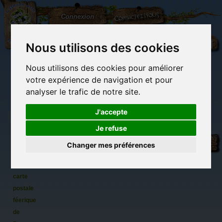
L'Arbre
Contactez-nous
Connexion
aux
100.000
Rêves
Nous utilisons des cookies
Nous utilisons des cookies pour améliorer
(vide)
votre expérience de navigation et pour
analyser le trafic de notre site.
J'accepte
Je refuse
Le
Librairie des
Carterie
Activités
Objets déco et
sommeil
imaginaires
papeterie
manuelles,
cadeaux
Changer mes préférences
originale
détente et jeux
originaux
Du côté du
du
blog...
Korrigan,
carte
postale
féerique
de