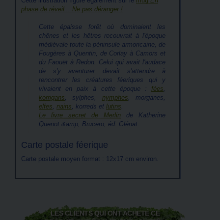
Cette illustration figure également sur le
mug
En
phase de réveil... Ne pas déranger !
Cette épaisse forêt où dominaient les
chênes et les hêtres recouvrait à l'époque
médiévale toute la péninsule armoricaine, de
Fougères à Quentin, de Corlay à Camors et
du Faouët à Redon. Celui qui avait l'audace
de s'y aventurer devait s'attendre à
rencontrer les créatures féeriques qui y
vivaient en paix à cette époque :
fées
,
korrigans
, sylphes,
nymphes
, morganes,
elfes
,
nains
, korreds et
lutins
.
Le livre secret de Merlin
de Katherine
Quenot &amp, Brucero, éd. Glénat.
Carte postale féerique
Carte postale moyen format : 12x17 cm environ.
LES CLIENTS QUI ONT ACHETÉ CE