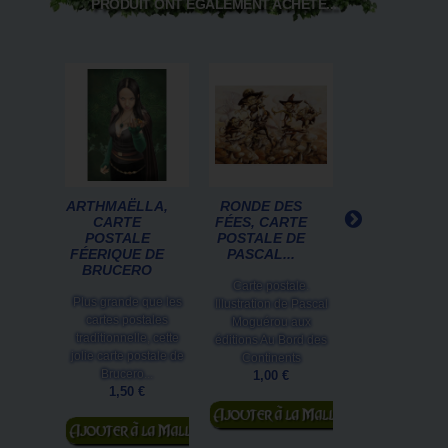
PRODUIT ONT ÉGALEMENT ACHETÉ...
ARTHMAËLLA,
RONDE DES
CARTE
CARTE
FÉES, CARTE
POSTALE D
POSTALE
POSTALE DE
CHAT
FÉERIQUE DE
PASCAL...
HISTORIQU
BRUCERO
DE...
Carte postale.
Plus grande que les
Mona Lichat, jo
Illustration de Pascal
cartes postales
minette au sour
Moguérou aux
traditionnelle, cette
énigmatique... E
éditions Au Bord des
jolie carte postale de
prit vie sous l
Continents
Brucero...
pinceaux de..
1,00 €
1,50 €
1,00 €
Ajouter au
Ajouter au
Ajouter au
panier
panier
panier