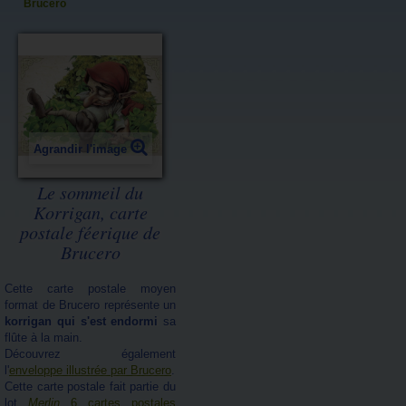
Brucero
Agrandir l'image
Le sommeil du
Korrigan, carte
postale féerique de
Brucero
Cette carte postale moyen
format de Brucero représente un
korrigan qui s'est endormi
sa
flûte à la main.
Découvrez également
l'
enveloppe illustrée par Brucero
.
Cette carte postale fait partie du
lot
Merlin
6 cartes postales