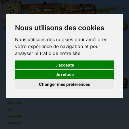
L'Arbre
Contactez-nous
Connexion
aux
100.000
Rêves
Nous utilisons des cookies
Nous utilisons des cookies pour améliorer
(vide)
votre expérience de navigation et pour
analyser le trafic de notre site.
J'accepte
Je refuse
Lot des
Librairie des
Carterie
Activités
Objets déco et
12
imaginaires
papeterie
manuelles,
cadeaux
Changer mes préférences
originale
détente et jeux
originaux
Du côté du
cartes
blog...
postales
de chats
de
Séverine
Pineaux,