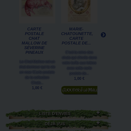
CARTE
MARIE-
MARQUE PAG
POSTALE
CHATOUNETTE,
CHATTERTO
CHAT
CARTE
DE SÉVERIN
MALLOW DE
POSTALE DE...
PINEAUX
SÉVERINE
PINEAUX
C'est la reine des
Vous aimez les 
chats qui s'invite dans
pot de colle ?M
Le Chat Mallow est un
votre boîte aux lettres
page de la colle
chat dormeur qui la vie
avec cette carte
Chats Enchant
en rose !Carte postale
postale de...
Illustration de.
de la collection
1,00 €
2,50 €
Chats...
Ajouter au
1,00 €
panier
LISTE D'ENVIES
DÉJÀ VUS