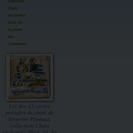
collection
Chats
enchantés
2014, éd.
Au Bord
des
Continents...
Agrandir l'image
Lot des 12 cartes
postales de chats de
Séverine Pineaux,
collection Chats
enchantés 2014, éd. Au