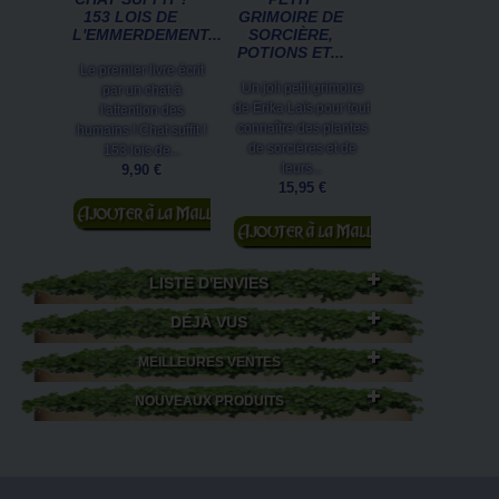
153 LOIS DE
GRIMOIRE DE
L'EMMERDEMENT...
SORCIÈRE,
POTIONS ET...
Le premier livre écrit
Un joli petit grimoire
par un chat à
de Erika Laïs pour tout
l'attention des
connaître des plantes
humains ! Chat suffit !
de sorcières et de
153 lois de...
leurs...
9,90 €
15,95 €
Ajouter au
Ajouter au
panier
panier
LISTE D'ENVIES
DÉJÀ VUS
MEILLEURES VENTES
NOUVEAUX PRODUITS