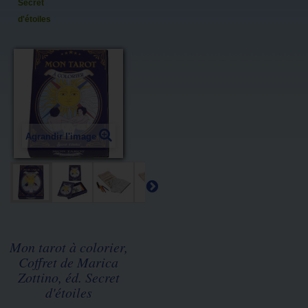
Secret
d'étoiles
Agrandir l'image
Mon tarot à colorier,
Coffret de Marica
Zottino, éd. Secret
d'étoiles