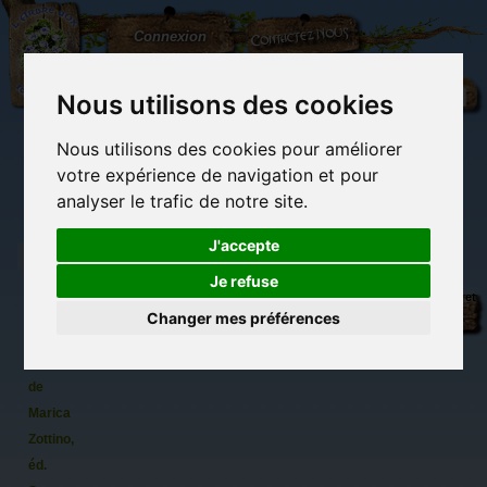
L'Arbre
Contactez-nous
Connexion
aux
100.000
Rêves
Nous utilisons des cookies
Nous utilisons des cookies pour améliorer
(vide)
votre expérience de navigation et pour
analyser le trafic de notre site.
J'accepte
Je refuse
Mon
Librairie des
Carterie
Activités
Objets déco et
tarot à
imaginaires
papeterie
manuelles,
cadeaux
Changer mes préférences
originale
détente et jeux
originaux
Du côté du
colorier,
blog...
Coffret
de
Marica
Zottino,
éd.