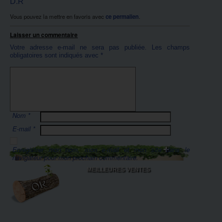
D.R
Vous pouvez la mettre en favoris avec
ce permalien
.
Laisser un commentaire
Votre adresse e-mail ne sera pas publiée.
Les champs
obligatoires sont indiqués avec
*
Nom
*
E-mail
*
Enregistrer mon nom, mon e-mail et mon site dans le
navigateur pour mon prochain commentaire.
MEILLEURES VENTES