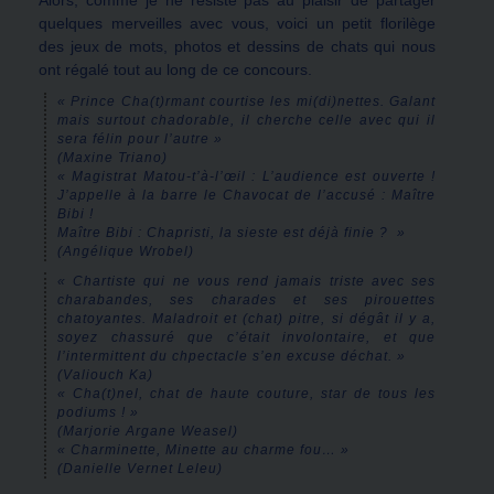
Alors, comme je ne résiste pas au plaisir de partager
quelques merveilles avec vous, voici un petit florilège
des jeux de mots, photos et dessins de chats qui nous
ont régalé tout au long de ce concours.
« Prince Cha(t)rmant courtise les mi(di)nettes. Galant
mais surtout chadorable, il cherche celle avec qui il
sera félin pour l’autre »
(Maxine Triano)
« Magistrat Matou-t’à-l’œil : L’audience est ouverte !
J’appelle à la barre le Chavocat de l’accusé : Maître
Bibi !
Maître Bibi : Chapristi, la sieste est déjà finie ? »
(Angélique Wrobel)
« Chartiste qui ne vous rend jamais triste avec ses
charabandes, ses charades et ses pirouettes
chatoyantes. Maladroit et (chat) pitre, si dégât il y a,
soyez chassuré que c’était involontaire, et que
l’intermittent du chpectacle s’en excuse déchat. »
(Valiouch Ka)
« Cha(t)nel, chat de haute couture, star de tous les
podiums ! »
(Marjorie Argane Weasel)
« Charminette, Minette au charme fou… »
(Danielle Vernet Leleu)