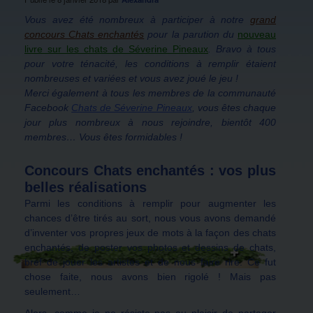
Vous avez été nombreux à participer à notre
grand
concours Chats enchantés
pour la parution du
nouveau
livre sur les chats de Séverine Pineaux
. Bravo à tous
pour votre ténacité, les conditions à remplir étaient
nombreuses et variées et vous avez joué le jeu !
Merci également à tous les membres de la communauté
Facebook
Chats de Séverine Pineaux
, vous êtes chaque
jour plus nombreux à nous rejoindre, bientôt 400
membres… Vous êtes formidables !
Concours Chats enchantés : vos plus
belles réalisations
Parmi les conditions à remplir pour augmenter les
chances d’être tirés au sort, nous vous avons demandé
d’inventer vos propres jeux de mots à la façon des chats
enchantés, de poster vos photos et dessins de chats,
bref de jouer les artistes et de nous faire rire. Ce fut
chose faite, nous avons bien rigolé ! Mais pas
seulement…