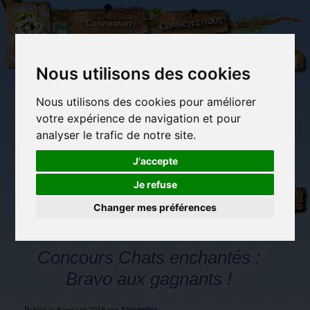
L'Arbre
Contactez-nous
Connexion
aux
100.000
Rêves
Nous utilisons des cookies
Nous utilisons des cookies pour améliorer
(vide)
votre expérience de navigation et pour
analyser le trafic de notre site.
J'accepte
Je refuse
Librairie des
Carterie
Activités
Objets déco et
imaginaires
papeterie
manuelles,
cadeaux
originale
détente et jeux
originaux
Changer mes préférences
Du côté du
blog...
Concours Chats enchantés :
Bravo aux gagnants !
Publié le
8 janvier 2018
par
Alexandra