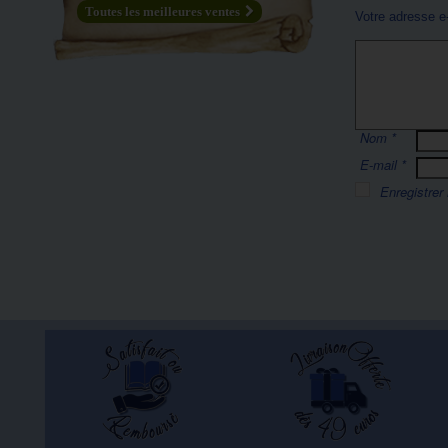
Toutes les meilleures ventes
Votre adresse e
Nom
*
E-mail
*
Enregistrer