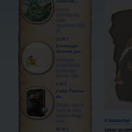
Séverine...
Avec le
calendrier des
chats
légendaires 2026
de...
13,50 €
Enveloppe
illustrée par...
Enveloppe
moyen format
illustrée par
Brucero. Elle...
0,50 €
Celtic Faeries
de...
Plongez dans la
féerie de Jean-
Baptiste Monge
8 Histochat
avec...
55,00 €
Laisser un com