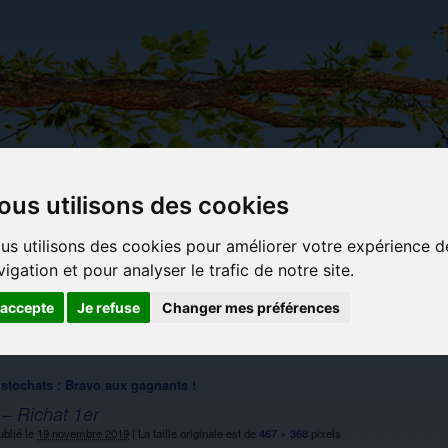
ous utilisons des cookies
Carterie
Activités
Objets déco et
Du c
us utilisons des cookies pour améliorer votre expérience d
papeterie
manuelles,
cadeaux
bl
originale
détente et
originaux
vigation et pour analyser le trafic de notre site.
jeux
'accepte
Je refuse
Changer mes préférences
tochats : Bravo aux gagnants !
 – Richat 1er
blié le
19 novembre 2019
|
La taille originale est de
467 × 368
pixels